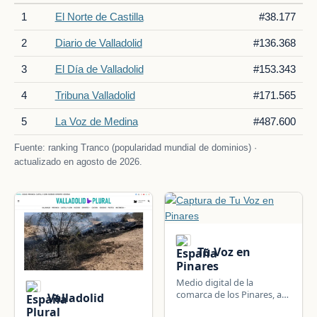
1
El Norte de Castilla
#38.177
2
Diario de Valladolid
#136.368
3
El Día de Valladolid
#153.343
4
Tribuna Valladolid
#171.565
5
La Voz de Medina
#487.600
Fuente: ranking Tranco (popularidad mundial de dominios) ·
actualizado en agosto de 2026.
Tu Voz en
Pinares
Medio digital de la
comarca de los Pinares, a
Valladolid
caballo entre Burgos y
Plural