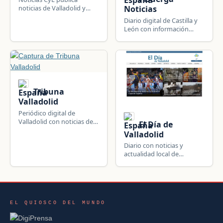
noticias de Valladolid y
Noticias
Castilla y León, España:
Diario digital de Castilla y
información local, política,
León con información
seguridad y actualidad de
actualizada de Valladolid:
la comunidad.
cultura, deportes y ocio.
Tribuna
Valladolid
Periódico digital de
Valladolid con noticias de
El Día de
la provincia: deportes,
Valladolid
sucesos, cultura y
Diario con noticias y
economía.
actualidad local de
Valladolid y su provincia.
EL QUIOSCO DEL MUNDO