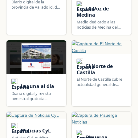
Diario digital de la
provincia de Valladolid, del
La Voz de
grupo Edigrup, con
Medina
cobertura de ciudad,
Medio dedicado a las
deportes y actualidad
noticias de Medina del
regional.
Campo y la provincia de
Valladolid, Castilla y León.
El Norte de
Castilla
El Norte de Castilla cubre
actualidad general de
Laguna al día
Castilla y León desde 1854:
Diario digital y revista
Valladolid, Palencia,
bimestral gratuita
Segovia, Zamora, León,
centrada en la información
Salamanca y Burgos.
de Laguna de Duero,
Valladolid.
Noticias CyL
Pisuerga
Noticias CyL publica