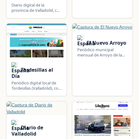
Soria, con TV, radio y
Diario digital de la
cobertura de sociedad y
provincia de Valladolid, con
deportes.
secciones de ciudad,
sucesos, deportes y
cultura.
El Nuevo Arroyo
Periódico municipal
mensual de Arroyo de la
Encomienda (Valladolid),
con información local,
Tordesillas al
provincial y de sociedad.
Día
Periódico digital local de
Tordesillas (Valladolid), con
edición impresa periódica y
cobertura de actualidad,
cultura y deporte.
Diario de
Valladolid