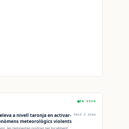
EN VIVO
eleva a nivell taronja en activar-
hace 2 días
fenòmens meteorològics violents
ions, les tempestes podran ser localment