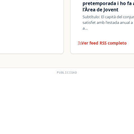
pretemporada i ho fa 
l’Àrea de Jovent
Subtítulo: El capità del conj
satisfet amb l'estada anual a l
a…
Ver feed RSS completo
PUBLICIDAD