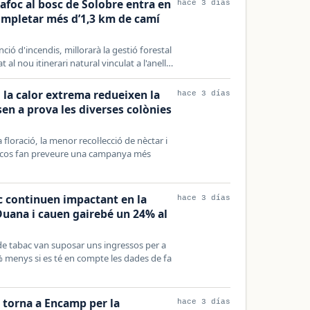
lafoc al bosc de Solobre entra en
hace 3 días
completar més d’1,3 km de camí
ció d'incendis, millorarà la gestió forestal
t al nou itinerari natural vinculat a l'anell…
 la calor extrema redueixen la
hace 3 días
en a prova les diverses colònies
 floració, la menor recol·lecció de nèctar i
ruscos fan preveure una campanya més
ac continuen impactant en la
hace 3 días
uana i cauen gairebé un 24% al
de tabac van suposar uns ingressos per a
% menys si es té en compte les dades de fa
a torna a Encamp per la
hace 3 días