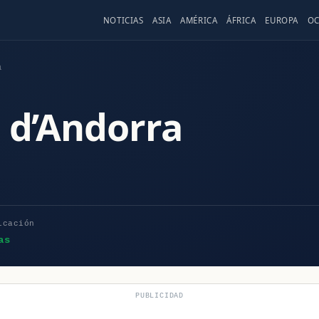
NOTICIAS
ASIA
AMÉRICA
ÁFRICA
EUROPA
OC
a
c d’Andorra
icación
as
PUBLICIDAD