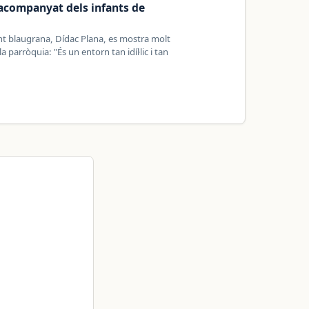
acompanyat dels infants de
unt blaugrana, Dídac Plana, es mostra molt
a parròquia: "És un entorn tan idíl·lic i tan