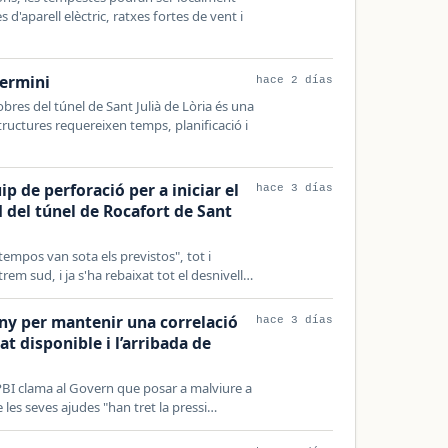
d'aparell elèctric, ratxes fortes de vent i
termini
hace 2 días
 obres del túnel de Sant Julià de Lòria és una
ructures requereixen temps, planificació i
p de perforació per a iniciar el
hace 3 días
 del túnel de Rocafort de Sant
tempos van sota els previstos", tot i
em sud, i ja s'ha rebaixat tot el desnivell…
seny per mantenir una correlació
hace 3 días
at disponible i l’arribada de
APBI clama al Govern que posar a malviure a
 les seves ajudes "han tret la pressi…