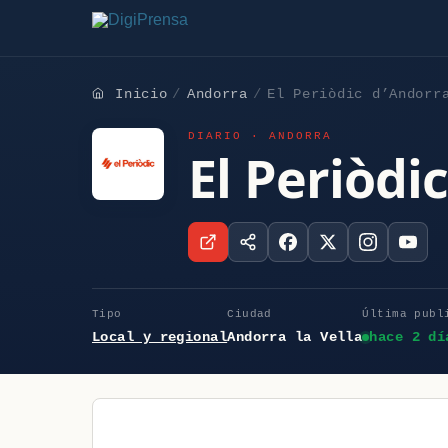
Inicio
Andorra
El Periòdic d’Andorr
DIARIO · ANDORRA
El Periòdi
Tipo
Ciudad
Última publ
Local y regional
Andorra la Vella
hace 2 dí