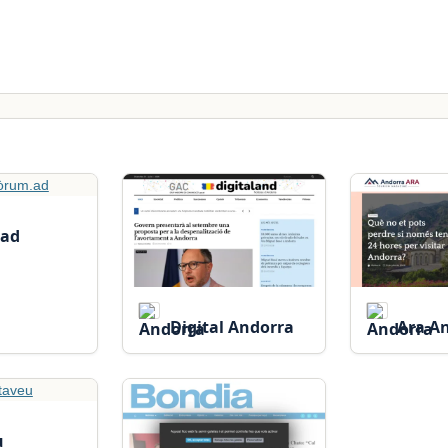
ad
Digital Andorra
Ara A
u