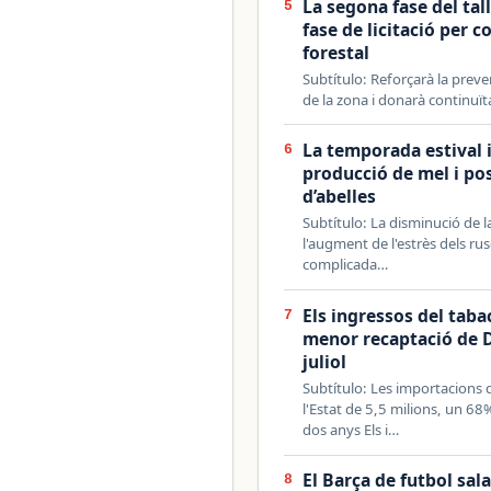
La segona fase del tal
5
fase de licitació per 
forestal
Subtítulo: Reforçarà la preven
de la zona i donarà continuïta
La temporada estival i
6
producció de mel i pos
d’abelles
Subtítulo: La disminució de la
l'augment de l'estrès dels 
complicada…
Els ingressos del tab
7
menor recaptació de D
juliol
Subtítulo: Les importacions 
l'Estat de 5,5 milions, un 68
dos anys Els i…
El Barça de futbol sal
8