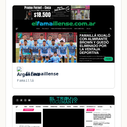
El Famaillense
Famaillá