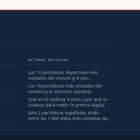
ÚLTIMAS NOTICIAS
Los 10 periódicos deportivos más
visitados del mundo (y 4 son
españoles)
Los 10 periódicos más visitados del
mundo (y el único en español)
Qué es el ranking Tranco y por qué lo
usamos para medir la prensa digital
Solo 2 periódicos españoles están
entre las 1.000 webs más visitadas del
mundo