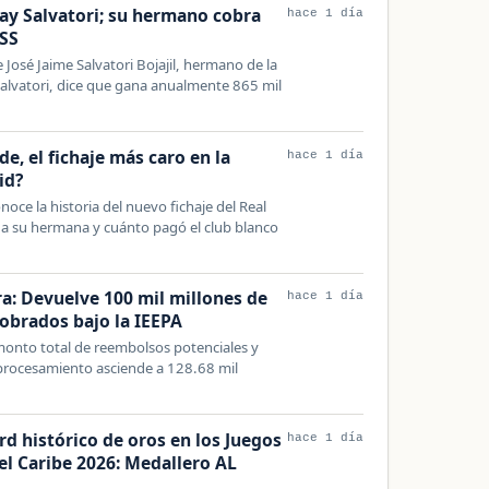
ay Salvatori; su hermano cobra
hace 1 día
MSS
 José Jaime Salvatori Bojajil, hermano de la
alvatori, dice que gana anualmente 865 mil
e, el fichaje más caro en la
hace 1 día
id?
ce la historia del nuevo fichaje del Real
 a su hermana y cuánto pagó el club blanco
a: Devuelve 100 mil millones de
hace 1 día
cobrados bajo la IEEPA
monto total de reembolsos potenciales y
 procesamiento asciende a 128.68 mil
d histórico de oros en los Juegos
hace 1 día
l Caribe 2026: Medallero AL