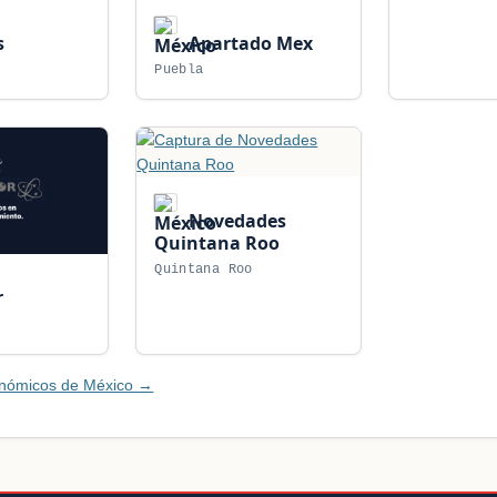
s
Apartado Mex
Puebla
Novedades
Quintana Roo
Quintana Roo
r
onómicos de México →