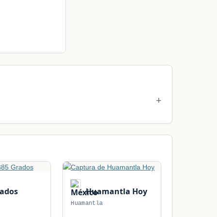
rados
Huamantla Hoy
Huamantla