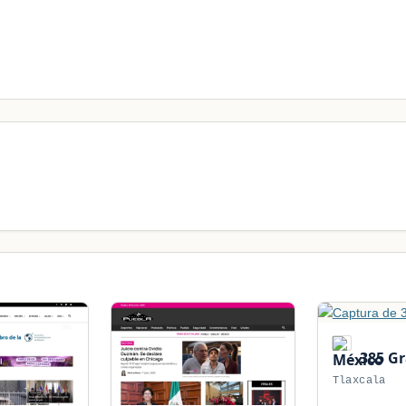
385 G
Tlaxcala