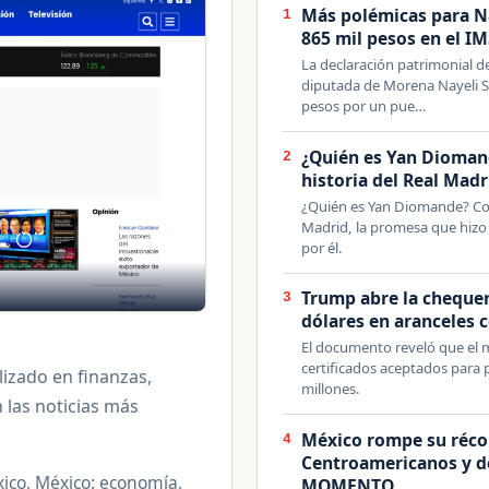
Más polémicas para N
1
865 mil pesos en el I
La declaración patrimonial de
diputada de Morena Nayeli S
pesos por un pue…
¿Quién es Yan Diomand
2
historia del Real Madr
¿Quién es Yan Diomande? Cono
Madrid, la promesa que hizo
por él.
Trump abre la chequer
3
dólares en aranceles 
El documento reveló que el 
certificados aceptados para
lizado en finanzas,
millones.
 las noticias más
México rompe su récor
4
Centroamericanos y de
xico, México: economía,
MOMENTO