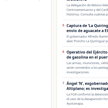
La delegación de México lide
Centroamericanos y del Cari
histórica. Consulta cuántas 
Captura de ‘La Quirin
5
envío de aguacate a E
El gobernador Alfredo Ramír
alias ‘Poncho La Quiringua’ p
Operativo del Ejército
6
de gasolina en el pue
Las armas, municiones, vehí
serán sometidos a los perita
investigaciones.
Ángel ‘N’, exgobernado
7
Altiplano; es investi
La FGR confirmó la detenció
el caso de la desaparición f
Ayotzinapa.