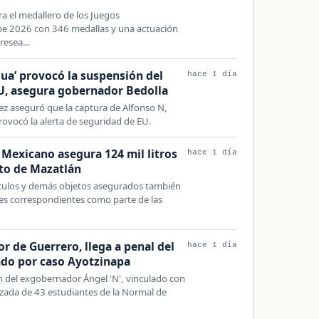
ra el medallero de los Juegos
be 2026 con 346 medallas y una actuación
presea…
gua’ provocó la suspensión del
hace 1 día
U, asegura gobernador Bedolla
ez aseguró que la captura de Alfonso N,
rovocó la alerta de seguridad de EU.
 Mexicano asegura 124 mil litros
hace 1 día
rto de Mazatlán
culos y demás objetos asegurados también
jes correspondientes como parte de las
r de Guerrero, llega a penal del
hace 1 día
gado por caso Ayotzinapa
n del exgobernador Ángel 'N', vinculado con
orzada de 43 estudiantes de la Normal de