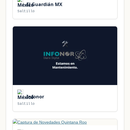
El Guardián MX
Saltillo
Infonor
Saltillo