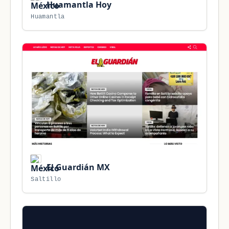
Huamantla Hoy
Huamantla
El Guardián MX
Saltillo