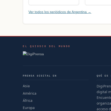
Ver todos los periódicos de Argentina →
EL QUIOSCO DEL MUNDO
PRENSA DIGITAL EN
QUÉ ES 
Asia
DigiPren
digital 
América
Encuentr
África
organiza
Europa
acceso d