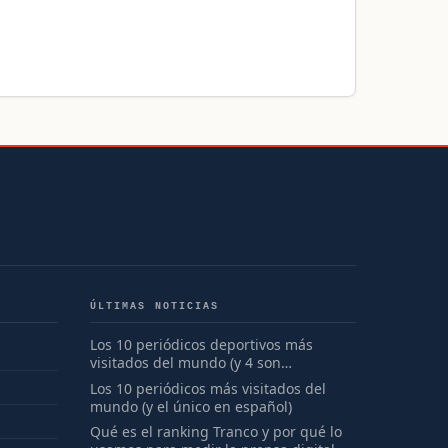
ÚLTIMAS NOTICIAS
Los 10 periódicos deportivos más
visitados del mundo (y 4 son
españoles)
Los 10 periódicos más visitados del
mundo (y el único en español)
Qué es el ranking Tranco y por qué lo