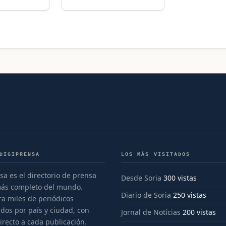
DIGIPRENSA
LOS MÁS VISITADOS
sa es el directorio de prensa
Desde Soria
300 vistas
más completo del mundo.
Diario de Soria
250 vistas
a miles de periódicos
dos por país y ciudad, con
Jornal de Notícias
200 vistas
irecto a cada publicación.