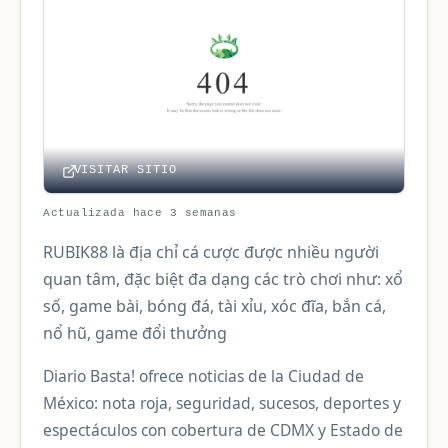
VISITAR SITIO
Actualizada hace 3 semanas
RUBIK88 là địa chỉ cá cược được nhiều người
quan tâm, đặc biệt đa dạng các trò chơi như: xổ
số, game bài, bóng đá, tài xỉu, xóc đĩa, bắn cá,
nổ hũ, game đổi thưởng
Diario Basta! ofrece noticias de la Ciudad de
México: nota roja, seguridad, sucesos, deportes y
espectáculos con cobertura de CDMX y Estado de