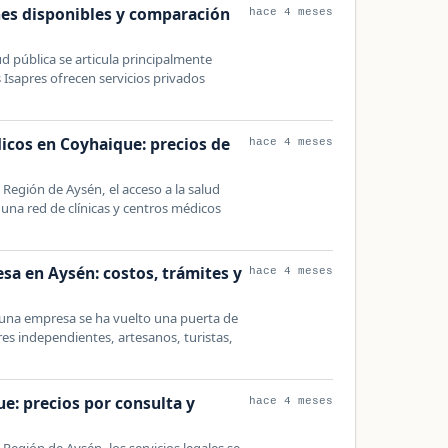
nes disponibles y comparación
hace 4 meses
ud pública se articula principalmente
 Isapres ofrecen servicios privados
dicos en Coyhaique: precios de
hace 4 meses
a Región de Aysén, el acceso a la salud
una red de clínicas y centros médicos
a en Aysén: costos, trámites y
hace 4 meses
 una empresa se ha vuelto una puerta de
res independientes, artesanos, turistas,
: precios por consulta y
hace 4 meses
 Región de Aysén, los servicios legales se