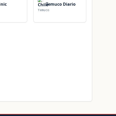
inic
Temuco Diario
Temuco