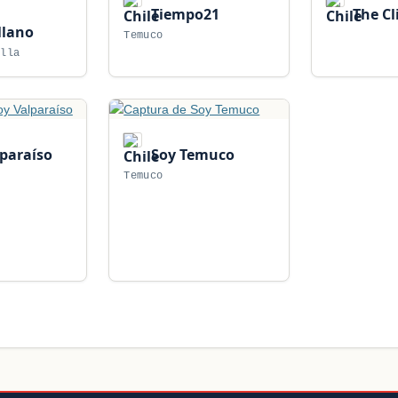
Tiempo21
The Cl
llano
Temuco
illa
paraíso
Soy Temuco
Temuco