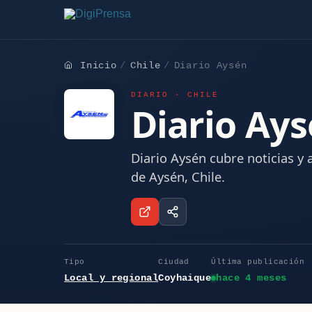
Inicio
Chile
Diario Aysén
DIARIO · CHILE
Diario Ay
Diario Aysén cubre noticias y 
de Aysén, Chile.
Tipo
Ciudad
Última publicación
Local y regional
Coyhaique
hace 4 meses