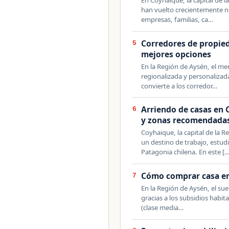
han vuelto crecientemente n
empresas, familias, ca…
Corredores de propie
5
mejores opciones
En la Región de Aysén, el m
regionalizada y personalizad
convierte a los corredor…
Arriendo de casas en 
6
y zonas recomendada
Coyhaique, la capital de la 
un destino de trabajo, estud
Patagonia chilena. En este [
Cómo comprar casa en
7
En la Región de Aysén, el su
gracias a los subsidios habit
(clase media…