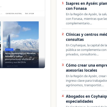
Isapres en Aysén: pla
1
con Fonasa
En la Región de Aysén, la sal
con Fonasa, mientras que las
complementario…
Clínicas y centros mé
2
consultas
En Coyhaique, la capital de l
pública se complementa con 
privados, consultorio…
Cómo crear una empres
3
asesorías locales
En la Región de Aysén, crear
ingreso clave para trabajado
agrónomos, transportist…
Abogados en Coyhaique
4
especialidades
En Coyhaique, la capital de la