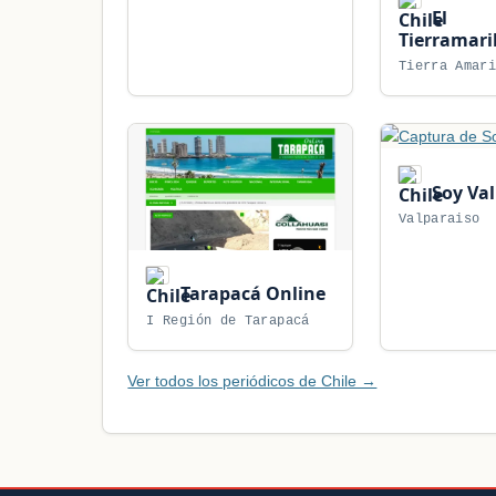
El
Tierramari
Tierra Amar
Soy Val
Valparaiso
Tarapacá Online
I Región de Tarapacá
Ver todos los periódicos de Chile →