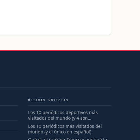
ÚLTIMAS NOTICIAS
Los 10 periódicos deportivos más
visitados del mundo (y 4 son
españoles)
Los 10 periódicos más visitados del
mundo (y el único en español)
Qué es el ranking Tranco y por qué lo