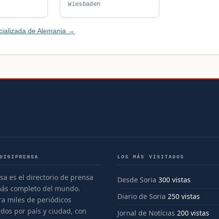
Wiesbaden
cializada de Alemania →
DIGIPRENSA
LOS MÁS VISITADOS
sa es el directorio de prensa
Desde Soria
300 vistas
más completo del mundo.
Diario de Soria
250 vistas
a miles de periódicos
dos por país y ciudad, con
Jornal de Notícias
200 vistas