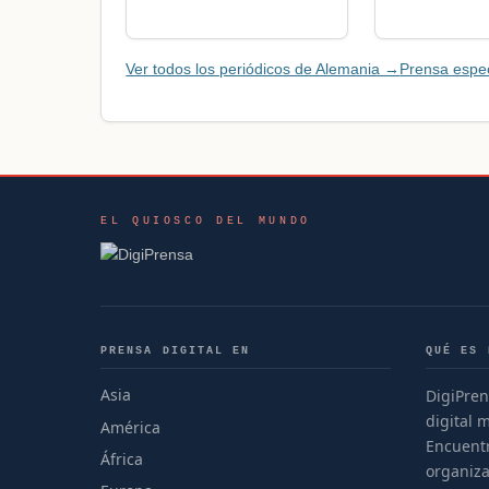
Ver todos los periódicos de Alemania →
Prensa espe
EL QUIOSCO DEL MUNDO
PRENSA DIGITAL EN
QUÉ ES 
Asia
DigiPren
digital 
América
Encuentr
África
organiza