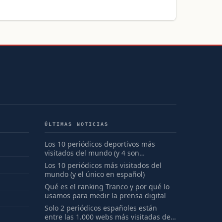
ÚLTIMAS NOTICIAS
Los 10 periódicos deportivos más
visitados del mundo (y 4 son
españoles)
Los 10 periódicos más visitados del
mundo (y el único en español)
Qué es el ranking Tranco y por qué lo
usamos para medir la prensa digital
Solo 2 periódicos españoles están
entre las 1.000 webs más visitadas del