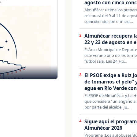
agosto con cinco conc
Almuñécar ultima los prepara
celebrará del 9 al 11 de agost
coincidiendo con el inicio…
Almuñécar recupera la
2
22 y 23 de agosto en 
El Área Municipal de Deport
este verano uno de los torne
fútbol sala. Las 24 Ho…
El PSOE exige a Ruiz J
3
de tomarnos el pelo” 
agua en Río Verde co
El PSOE de Almuñécar y La H
que considera “un engaño a l
por parte del alcalde, Ju…
Sigue aquí el program
4
Almuñécar 2026
Programa ¡Los autobuses Búh