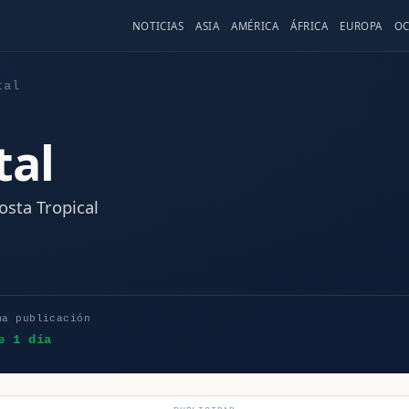
NOTICIAS
ASIA
AMÉRICA
ÁFRICA
EUROPA
OC
tal
tal
osta Tropical
ma publicación
e 1 día