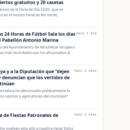
iertos gratuitos y 20 casetas
tivos de la Feria de Día 2026, que se
o en el recinto ferial de Río Verde,
s 24 Horas de Fútbol Sala los días
hace 1 día
el Pabellón Antonio Marina
es del Ayuntamiento de Almuñécar recupera
os más recordados por los aficionados al
oya y a la Diputación que “dejen
hace 2 días
y denuncian que los vertidos de
ntinúan
erradura ha denunciado públicamente lo
os vecinos y agricultores del municipio”
a de Fiestas Patronales de
hace 3 días
o vuelven este año a nuestra Feria! Estos