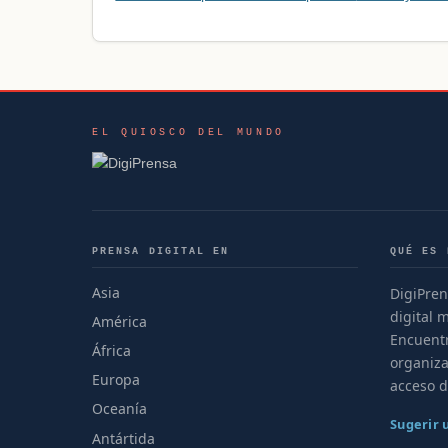
EL QUIOSCO DEL MUNDO
PRENSA DIGITAL EN
QUÉ ES 
Asia
DigiPren
digital 
América
Encuentr
África
organiza
Europa
acceso d
Oceanía
Sugerir
Antártida