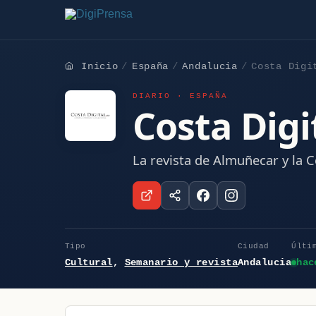
Inicio
España
Andalucia
Costa Digi
DIARIO · ESPAÑA
Costa Digi
La revista de Almuñecar y la C
Tipo
Ciudad
Últi
Cultural
,
Semanario y revista
Andalucia
hac