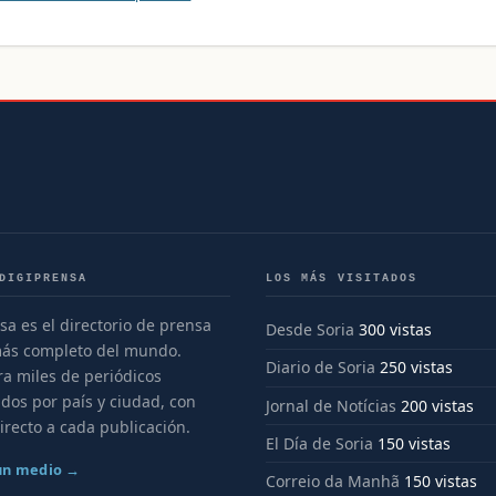
DIGIPRENSA
LOS MÁS VISITADOS
sa es el directorio de prensa
Desde Soria
300 vistas
más completo del mundo.
Diario de Soria
250 vistas
a miles de periódicos
dos por país y ciudad, con
Jornal de Notícias
200 vistas
irecto a cada publicación.
El Día de Soria
150 vistas
 un medio →
Correio da Manhã
150 vistas