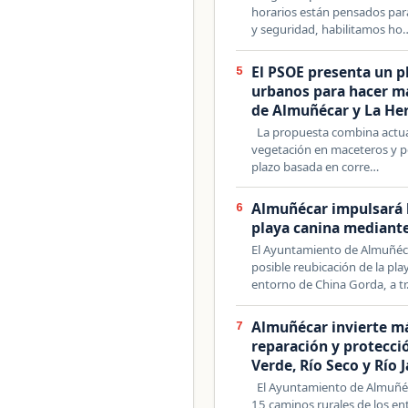
horarios están pensados p
y seguridad, habilitamos ho
El PSOE presenta un p
5
urbanos para hacer más
de Almuñécar y La He
La propuesta combina actuac
vegetación en maceteros y pé
plazo basada en corre…
Almuñécar impulsará l
6
playa canina mediant
El Ayuntamiento de Almuñéca
posible reubicación de la pla
entorno de China Gorda, a t
Almuñécar invierte má
7
reparación y protecci
Verde, Río Seco y Río J
El Ayuntamiento de Almuñéc
15 caminos rurales de los ent