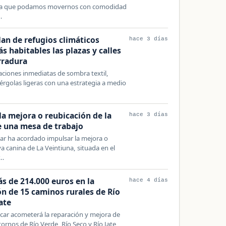
ara que podamos movernos con comodidad
…
lan de refugios climáticos
hace 3 días
 habitables las plazas y calles
rradura
iones inmediatas de sombra textil,
rgolas ligeras con una estrategia a medio
a mejora o reubicación de la
hace 3 días
e una mesa de trabajo
r ha acordado impulsar la mejora o
ya canina de La Veintiuna, situada en el
r…
s de 214.000 euros en la
hace 4 días
ón de 15 caminos rurales de Río
ate
ar acometerá la reparación y mejora de
ornos de Río Verde, Río Seco y Río Jate