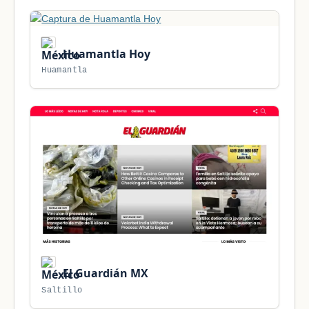
Huamantla Hoy
Huamantla
El Guardián MX
Saltillo