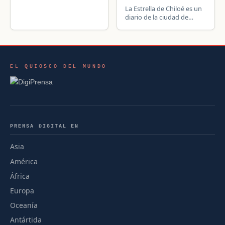
La Estrella de Chiloé es un
diario de la ciudad de
Castro, en la Región de Los
Lagos, Chile.
EL QUIOSCO DEL MUNDO
PRENSA DIGITAL EN
Asia
América
África
Europa
Oceanía
Antártida