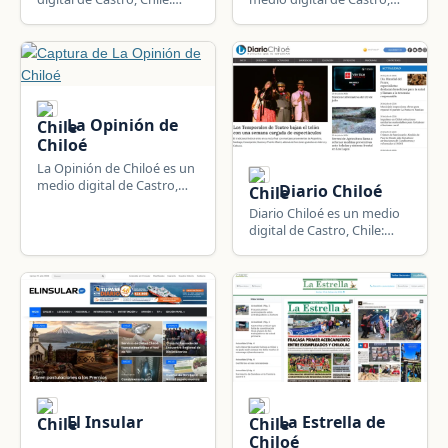
información local, política,
Chile: información local,
sucesos, deportes y
política, sucesos, deportes
actualidad de la región.
y actualidad de la región.
La Opinión de
Chiloé
La Opinión de Chiloé es un
medio digital de Castro,
Diario Chiloé
Chile: información local,
Diario Chiloé es un medio
política, sucesos, deportes
digital de Castro, Chile:
y actualidad de la región.
información local, política,
sucesos, deportes y
actualidad de la región.
El Insular
La Estrella de
Chiloé