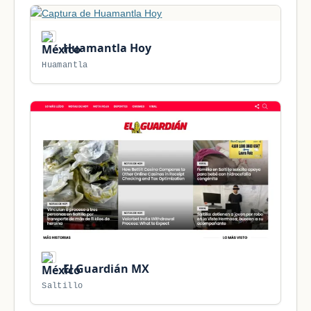
Huamantla Hoy
Huamantla
El Guardián MX
Saltillo