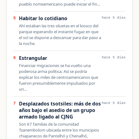
pueblo norteamericano puede iniciar el fin…
Habitar lo cotidiano
5
hace 5 días
Ahí estaban las tres siluetas en el kiosco del
parque esperando el instante fugaz en que
el sol se dispone a descansar para dar paso a
la noche.
Estrangular
6
hace 5 días
Financiar migraciones se ha vuelto una
poderosa arma política. Así se podría
explicar los miles de centroamericanos que
fueron presumiblemente impulsados por
un…
Desplazados tsotsiles: más de dos
7
hace 5 días
años bajo el asedio de un grupo
armado ligado al CJNG
Son 67 familias de la comunidad
Tzanembolom ubicada entre los municipios
chiapanecos de Pantelhó y Chenalhó,