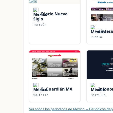
Diario Nuevo
Siglo
Torreón
Síntesi
Puebla
El Guardián MX
Infono
Saltillo
Saltillo
Ver todos los periódicos de México →
Periódicos dep