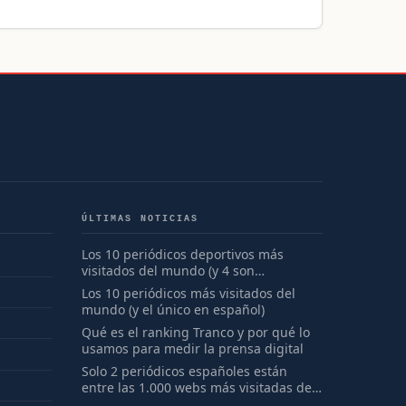
ÚLTIMAS NOTICIAS
Los 10 periódicos deportivos más
visitados del mundo (y 4 son
españoles)
Los 10 periódicos más visitados del
mundo (y el único en español)
Qué es el ranking Tranco y por qué lo
usamos para medir la prensa digital
Solo 2 periódicos españoles están
entre las 1.000 webs más visitadas del
mundo