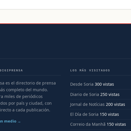
DIGIPRENSA
LOS MÁS VISITADOS
sa es el directorio de prensa
Desde Soria
300 vistas
más completo del mundo.
Diario de Soria
250 vistas
a miles de periódicos
dos por país y ciudad, con
Jornal de Notícias
200 vistas
irecto a cada publicación.
El Día de Soria
150 vistas
 un medio →
Correio da Manhã
150 vistas