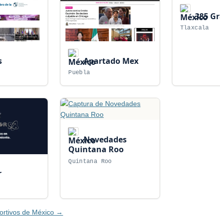
385 G
Tlaxcala
s
Apartado Mex
Puebla
Novedades
Quintana Roo
Quintana Roo
r
ortivos de México →