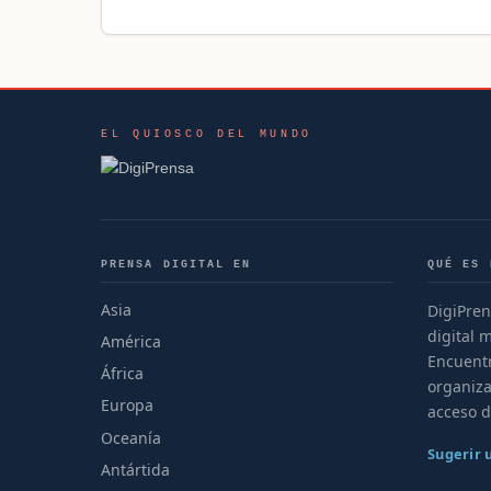
EL QUIOSCO DEL MUNDO
PRENSA DIGITAL EN
QUÉ ES 
Asia
DigiPren
digital 
América
Encuentr
África
organiza
Europa
acceso d
Oceanía
Sugerir
Antártida