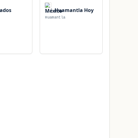
rados
Huamantla Hoy
Huamantla