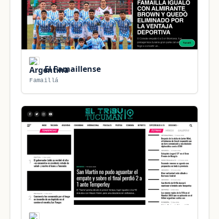
El Famaillense
Famaillá