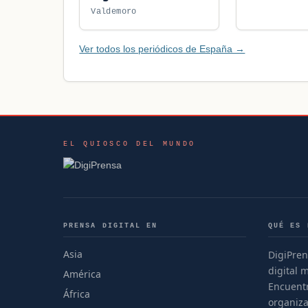
Valdemoro
Ver todos los periódicos de España →
EL QUIOSCO DEL MUNDO
PRENSA DIGITAL EN
QUÉ ES 
Asia
DigiPren
digital 
América
Encuentr
África
organiza