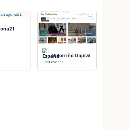
gona21
O Porriño Digital
Pontevedra