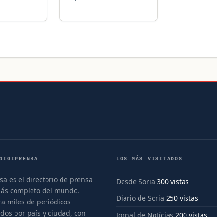
DIGIPRENSA
LOS MÁS VISITADOS
sa es el directorio de prensa
Desde Soria
300 vistas
más completo del mundo.
Diario de Soria
250 vistas
a miles de periódicos
dos por país y ciudad, con
Jornal de Notícias
200 vistas