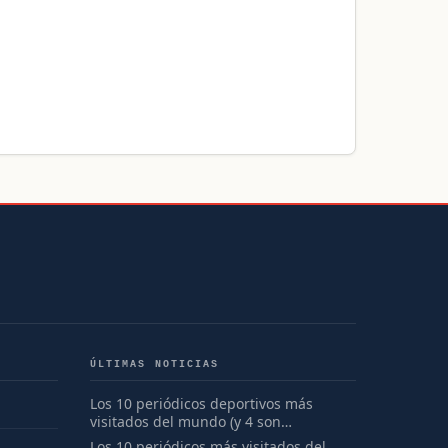
ÚLTIMAS NOTICIAS
Los 10 periódicos deportivos más
visitados del mundo (y 4 son
españoles)
Los 10 periódicos más visitados del