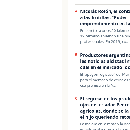
Nicolás Rolón, el con
4
a las frutillas: “Poder
emprendimiento en fa
En Loreto, a unos 50 kilóme
19 terminó abriendo una pue
profesionales. En 2019, cua
Productores argentino
5
las noticias alcistas i
cual en el mercado loc
El “apagón logístico” del Mar
para el mercado de cereales e
esa premisa en la A…
El regreso de los prod
6
ojos del criador Pedro
agrícolas, donde se la
el hijo queriendo ret
La mejora en la renta y la nec
impulsan el regreso a la ganad