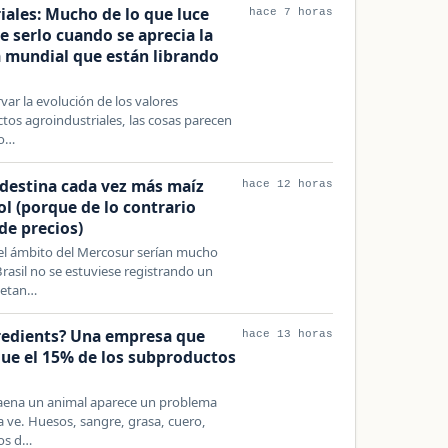
ales: Mucho de lo que luce
hace 7 horas
e serlo cuando se aprecia la
 mundial que están librando
rvar la evolución de los valores
ctos agroindustriales, las cosas parecen
so…
destina cada vez más maíz
hace 12 horas
ol (porque de lo contrario
de precios)
 el ámbito del Mercosur serían mucho
asil no se estuviese registrando un
oetan…
gredients? Una empresa que
hace 13 horas
ue el 15% de los subproductos
 faena un animal aparece un problema
 ve. Huesos, sangre, grasa, cuero,
tos d…