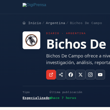
Inicio
Argentina
Bichos De Campo
DIARIO · ARGENTINA
Bichos De
Bichos De Campo ofrece a nive
investigación, análisis, report
Tipo
Última publicación
Especializado
hace 7 horas