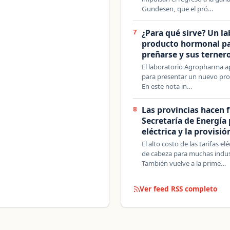
Gundesen, que el pró…
¿Para qué sirve? Un la
7
producto hormonal par
preñarse y sus ternero
El laboratorio Agropharma a
para presentar un nuevo pro
En este nota in…
Las provincias hacen f
8
Secretaría de Energía p
eléctrica y la provisi
El alto costo de las tarifas 
de cabeza para muchas indust
También vuelve a la prime…
Ver feed RSS completo