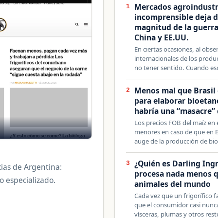
Mercados agroindustri
1
incomprensible deja d
magnitud de la guerra
China y EE.UU.
En ciertas ocasiones, al obse
internacionales de los produ
no tener sentido. Cuando e
Menos mal que Brasil 
2
para elaborar bioetan
habría una “masacre” 
Los precios FOB del maíz en
menores en caso de que en Br
auge de la producción de bi
¿Quién es Darling In
3
cias de Argentina:
procesa nada menos q
mo especializado.
animales del mundo
Cada vez que un frigorífico
que el consumidor casi nunca
vísceras, plumas y otros res