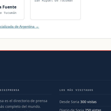
San Miguel de Tucumán
a Fuente
de Tucumán
cializada de Argentina →
DIGIPRENSA
LOS MÁS VISITADOS
sa es el directorio de prensa
Desde Soria
300 vistas
más completo del mundo.
Diario de Soria
250 vistas