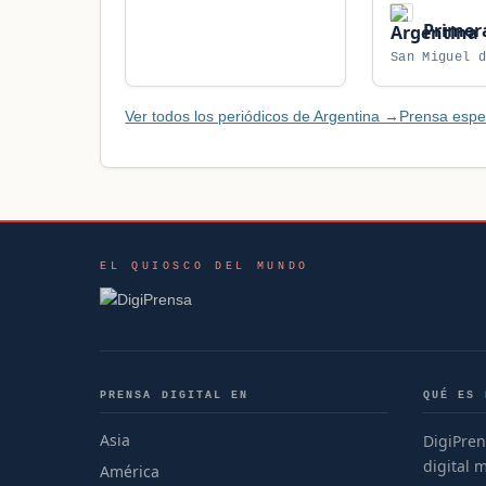
Primer
San Miguel 
Ver todos los periódicos de Argentina →
Prensa espe
EL QUIOSCO DEL MUNDO
PRENSA DIGITAL EN
QUÉ ES 
Asia
DigiPren
digital 
América