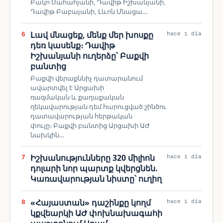
Բակո Սահահյանի, Դավիթ Իշխանյանի,
Դավիթ Բաբայանի, Լևոն Մնացա…
Լավ մնացեք, մենք մեր խոսքը
6
hace 1 día
դեռ կասենք։ Դավիթ
Իշխանյանի ուղերձը՝ Բաքվի
բանտից
Բաքվի վերաքննիչ դատարանում
ավարտվել է Արցախի
ռազմական և քաղաքական
ղեկավարության դեմ հարուցված շինծու
դատավարության հերթական
փուլը։ Բաքվի բանտից Արցախի ԱԺ
նախկին…
Իշխանությունները 320 միլիոն
7
hace 1 día
դոլարի նոր պարտք կվերցնեն.
Կառավարության նիստը՝ ուղիղ
«Հայաստան» դաշինքը կողմ
8
hace 1 día
կքվեարկի ԱԺ փոխնախագահի