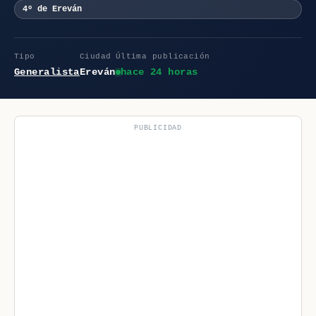
4º de Ereván
Tipo
Ciudad
Última publicación
Generalista
Ereván
hace 24 horas
PUBLICIDAD