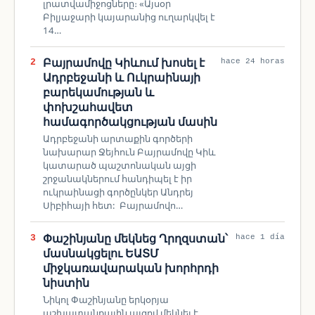
լրատվամիջոցները։ «Այսօր
Բիլյաջարի կայարանից ուղարկվել է
14…
Բայրամովը Կիևում խոսել է
2
hace 24 horas
Ադրբեջանի և Ուկրաինայի
բարեկամության և
փոխշահավետ
համագործակցության մասին
Ադրբեջանի արտաքին գործերի
նախարար Ջեյհուն Բայրամովը Կիև
կատարած պաշտոնական այցի
շրջանակներում հանդիպել է իր
ուկրաինացի գործընկեր Անդրեյ
Սիբիհայի հետ: Բայրամովn…
Փաշինյանը մեկնեց Ղրղզստան՝
3
hace 1 día
մասնակցելու ԵԱՏՄ
միջկառավարական խորհրդի
նիստին
Նիկոլ Փաշինյանը երկօրյա
աշխատանքային այցով մեկնել է