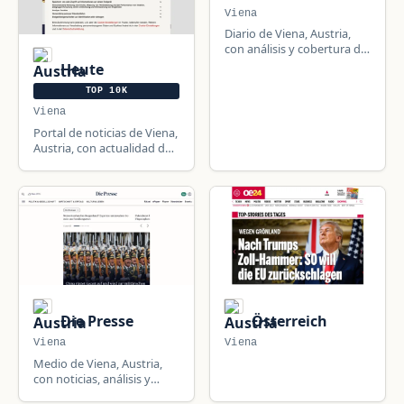
Viena
Diario de Viena, Austria,
con análisis y cobertura de
política, economía, cultura,
Heute
deportes y sociedad.
TOP 10K
Viena
Portal de noticias de Viena,
Austria, con actualidad de
política, deportes,
famosos, economía y
entretenimiento.
Die Presse
Österreich
Viena
Viena
Medio de Viena, Austria,
con noticias, análisis y
comentarios de Austria y el