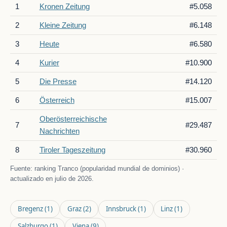
1
Kronen Zeitung
#5.058
2
Kleine Zeitung
#6.148
3
Heute
#6.580
4
Kurier
#10.900
5
Die Presse
#14.120
6
Österreich
#15.007
Oberösterreichische
7
#29.487
Nachrichten
8
Tiroler Tageszeitung
#30.960
Fuente: ranking Tranco (popularidad mundial de dominios) ·
actualizado en julio de 2026.
Bregenz
(1)
Graz
(2)
Innsbruck
(1)
Linz
(1)
Salzburgo
(1)
Viena
(9)