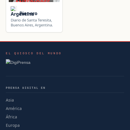
Pionero
Diario de Santa Teresita,
Buenos Aires, Argentina.
EL QUIOSCO DEL MUNDO
PRENSA DIGITAL EN
Asia
América
África
Europa