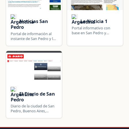
Noticias San
La Noticia 1
Pedro
Portal informativo con
base en San Pedro y
Portal de información al
cobertura de toda la
instante de San Pedro y la
provincia de Buenos Aires;
zona norte de la provincia
política, municipios y
de Buenos Aires.
actualidad bonaerense.
El Diario de San
Pedro
Diario de la ciudad de San
Pedro, Buenos Aires,
Argentina.