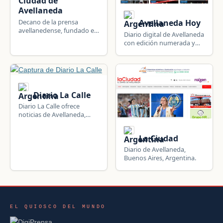
Ciudad de
Avellaneda
Decano de la prensa
Avellaneda Hoy
avellanedense, fundado en
Diario digital de Avellaneda
1959, con más de seis
con edición numerada y
décadas de trayectoria y
cobertura extendida a
fuerte contenido
Lanús y Quilmes.
comunitario.
Diario La Calle
Diario La Calle ofrece
noticias de Avellaneda,
Buenos Aires, Argentina:
política local, seguridad,
La Ciudad
deportes, sucesos y
actualidad del municipio y
Diario de Avellaneda,
su comarca.
Buenos Aires, Argentina.
EL QUIOSCO DEL MUNDO