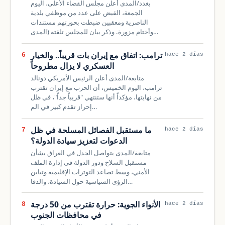
بغدد/المدى أعلن مجلس القضاء الأعلى، اليوم
الجمعة، القبض على عدد من موظفي بلدية
الناصرية ومعقبين ضبطت بحوزتهم مستندات
وأختام مزورة. وذكر بيان للمجلس تلقته (المدى…
ترامب: اتفاق مع إيران بات قريباً.. والخيار
6
hace 2 días
العسكري لا يزال مطروحاً
متابعة/المدى أعلن الرئيس الأمريكي دونالد
ترامب، اليوم الخميس، أن الحرب مع إيران تقترب
من نهايتها، مؤكداً أنها ستنتهي "قريباً جداً"، في ظل
إحراز تقدم كبير في الم…
ما مستقبل الفصائل المسلحة في ظل
7
hace 2 días
الدعوات لتعزيز سيادة الدولة؟
متابعة/المدى يتواصل الجدل في العراق بشأن
مستقبل السلاح ودور الدولة في إدارة الملف
الأمني، وسط تصاعد التوترات الإقليمية وتباين
الرؤى السياسية حول السيادة، والدفا…
الأنواء الجوية: حرارة تقترب من 50 درجة
8
hace 2 días
في محافظات الجنوب