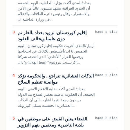
بغداد/المدى أكدت وزارة الداخلية، اليوم الجمعة،
أن الحدود العراقية تشهد مستوى عالياً من الأمن
والاستقرار . وقال رئيس دائرة العلاقات والإعلام
في وزارة الداخلية ال…
إقليم كوردستان: تزويد بغداد بالغاز تم
3
hace 2 días
دون علمنا ويخالف العقود
أربيل/المدى أعربت حكومة إقليم كوردستان، اليوم
الخميس 6 آب/أغسطس 2026، عن احتجاجها
ورفضها للقرار "الأحادي" الذي اتخذته شركتا
"كريسنت بتروليوم" (نفط الهلال) و"دان…
الدكات العشائرية تتراجع.. والحكومة تؤكد
4
hace 2 días
مواصلة تنظيم السلاح
بغداد/المدى أكدت خلية الاعلام الامني، اليوم
الجمعة، أن الحكومة ماضية بحصر السلاح بيد الدولة
من دون رجعة، فيما اشارت اﻟﻰ أن الدكات
العشائرية انخفضت بشكل كبير وتك…
القضاء يعلن القبض على موظفين في
5
hace 2 días
بلدية الناصرية ومعقبين بتهم التزوير