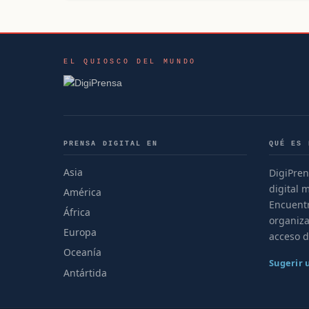
EL QUIOSCO DEL MUNDO
PRENSA DIGITAL EN
QUÉ ES 
Asia
DigiPren
digital 
América
Encuentr
África
organiza
Europa
acceso d
Oceanía
Sugerir
Antártida