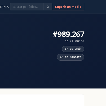
Buscar
Sugerir un medio
EANÍA
#989.267
en el mundo
5º de Omán
4º de Mascate