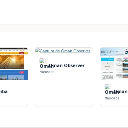
Oman Observer
Mascate
biba
Oman 
Mascate