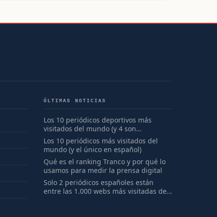
ÚLTIMAS NOTICIAS
Los 10 periódicos deportivos más
visitados del mundo (y 4 son
españoles)
Los 10 periódicos más visitados del
mundo (y el único en español)
Qué es el ranking Tranco y por qué lo
usamos para medir la prensa digital
Solo 2 periódicos españoles están
entre las 1.000 webs más visitadas del
mundo