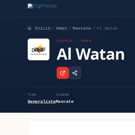
Inicio
Omán
Mascate
Al Watan
DIARIO · OMÁN
Al Watan
Tipo
Ciudad
Generalista
Mascate