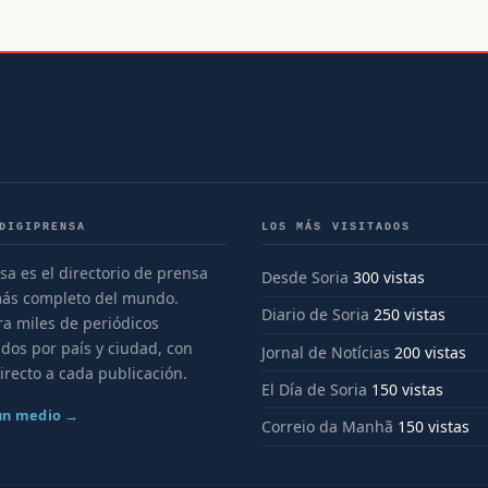
DIGIPRENSA
LOS MÁS VISITADOS
sa es el directorio de prensa
Desde Soria
300 vistas
más completo del mundo.
Diario de Soria
250 vistas
a miles de periódicos
dos por país y ciudad, con
Jornal de Notícias
200 vistas
irecto a cada publicación.
El Día de Soria
150 vistas
 un medio →
Correio da Manhã
150 vistas