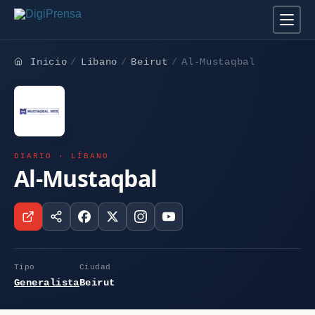
Inicio
Líbano
Beirut
Al-Mustaqbal
DIARIO · LÍBANO
Al-Mustaqbal
Tipo
Ciudad
Generalista
Beirut