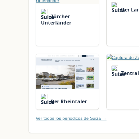
Der La
Zürcher
Unterländer
Zentral
Der Rheintaler
Ver todos los periódicos de Suiza →