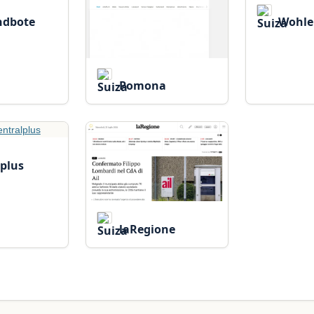
ndbote
Wohler
Pomona
plus
laRegione