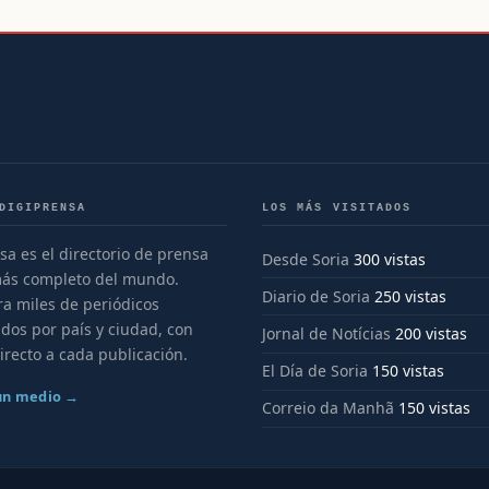
DIGIPRENSA
LOS MÁS VISITADOS
sa es el directorio de prensa
Desde Soria
300 vistas
más completo del mundo.
Diario de Soria
250 vistas
a miles de periódicos
dos por país y ciudad, con
Jornal de Notícias
200 vistas
irecto a cada publicación.
El Día de Soria
150 vistas
 un medio →
Correio da Manhã
150 vistas