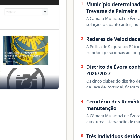
Município determinad
1
Travessa da Palmeira
A Câmara Municipal de Évo
solução, o quanto antes, no
Radares de Velocidade
2
A Polícia de Segurança Públic
estarão operacionais ao lo
Distrito de Évora con
3
2026/2027
Os cinco clubes do distrito d
da Taça de Portugal, ficaram
Cemitério dos Remédi
4
manutenção
A Câmara Municipal de Évora
dias, uma intervenção de m
Três indivíduos detid
5