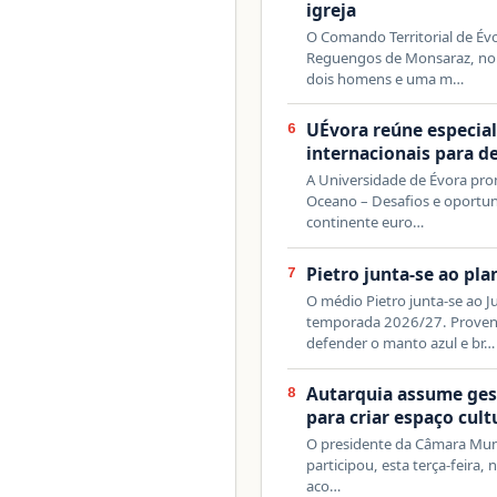
igreja
O Comando Territorial de Évor
Reguengos de Monsaraz, no d
dois homens e uma m…
UÉvora reúne especial
6
internacionais para d
A Universidade de Évora pro
Oceano – Desafios e oportuni
continente euro…
Pietro junta-se ao pla
7
O médio Pietro junta-se ao J
temporada 2026/27. Proveni
defender o manto azul e br…
Autarquia assume ges
8
para criar espaço cult
O presidente da Câmara Muni
participou, esta terça-feira,
aco…