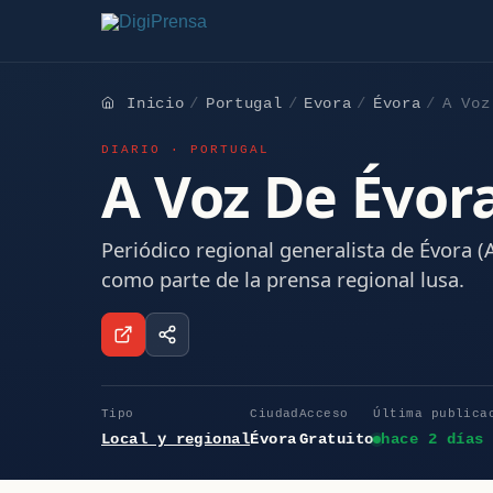
Inicio
Portugal
Evora
Évora
A Voz
DIARIO · PORTUGAL
A Voz De Évor
Periódico regional generalista de Évora (A
como parte de la prensa regional lusa.
Tipo
Ciudad
Acceso
Última publica
Local y regional
Évora
Gratuito
hace 2 días