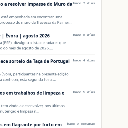
o a resolver impasse do Muro da
hace 2 días
ra está empenhada em encontrar uma
 processo do muro da Travessa da Palmei…
 | Évora | agosto 2026
hace 3 días
a (PSP), divulgou a lista de radares que
ngo do mês de agosto de 2026.…
hece sorteio da Taça de Portugal
hace 4 días
e Évora, participantes na presente edição
 a conhecer, esta segunda-feira,…
os em trabalhos de limpeza e
hace 5 días
 tem vindo a desenvolver, nos últimos
anutenção e limpeza n…
os em flagrante por furto em
hace 2 semanas