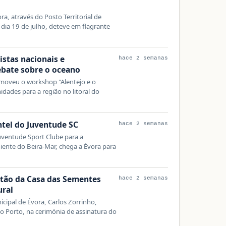
a, através do Posto Territorial de
ia 19 de julho, deteve em flagrante
istas nacionais e
hace 2 semanas
ebate sobre o oceano
moveu o workshop "Alentejo e o
dades para a região no litoral do
ntel do Juventude SC
hace 2 semanas
uventude Sport Clube para a
ente do Beira-Mar, chega a Évora para
tão da Casa das Sementes
hace 2 semanas
ural
cipal de Évora, Carlos Zorrinho,
 no Porto, na cerimónia de assinatura do