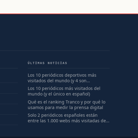
ÚLTIMAS NOTICIAS
Los 10 periódicos deportivos más
visitados del mundo (y 4 son
españoles)
Los 10 periódicos más visitados del
mundo (y el único en español)
Qué es el ranking Tranco y por qué lo
usamos para medir la prensa digital
Solo 2 periódicos españoles están
entre las 1.000 webs más visitadas del
mundo