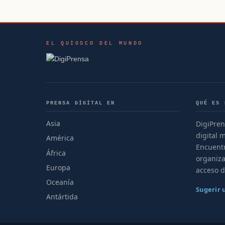
EL QUIOSCO DEL MUNDO
PRENSA DIGITAL EN
QUÉ ES 
Asia
DigiPren
digital 
América
Encuentr
África
organiza
Europa
acceso d
Oceanía
Sugerir
Antártida