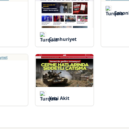
Enson
Cumhuriyet
Yeni Akit