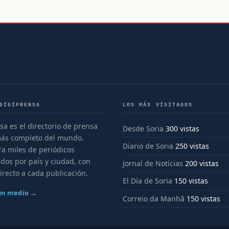
DIGIPRENSA
LOS MÁS VISITADOS
sa es el directorio de prensa
Desde Soria
300 vistas
más completo del mundo.
Diario de Soria
250 vistas
a miles de periódicos
dos por país y ciudad, con
Jornal de Notícias
200 vistas
irecto a cada publicación.
El Día de Soria
150 vistas
 un medio →
Correio da Manhã
150 vistas