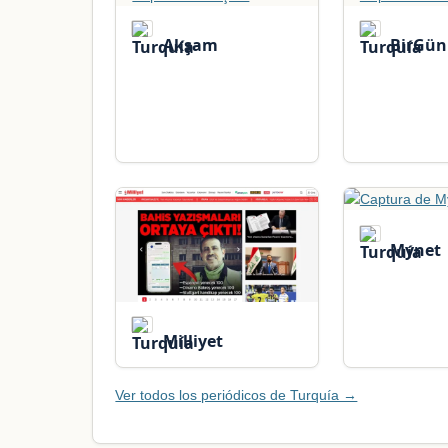
Akşam
BirGün
Mynet
Milliyet
Ver todos los periódicos de Turquía →