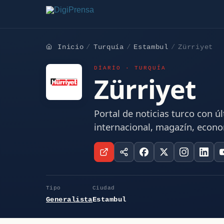
Inicio
Turquía
Estambul
Zürriyet
DIARIO · TURQUÍA
Zürriyet
Portal de noticias turco con úl
internacional, magazín, econo
Tipo
Ciudad
Generalista
Estambul