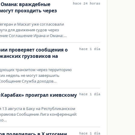
 Омана: враждебные
hace 24 horas
смогут проходить через
егеран и Маскат уже согласовали
ута для движения судов через
ние Соглашение Ирана и Омана:…
зии проверяет сообщения о
hace 1 día
жанских грузовиков на
едующих транзитом через территорию
ких недель не могут завершить
Сообщение Служба доходов…
«Карабах» проиграл киевскому
hace 1 día
я 13 августа в Баку на Республиканском
ахрамова Сообщение Лига конференций:
ско…
ов поделились в Х итогами
hace 1 día