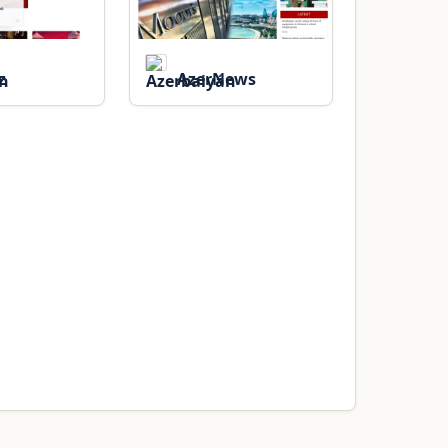
z
AzerNews