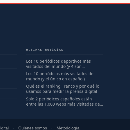
ÚLTIMAS NOTICIAS
Los 10 periódicos deportivos más
visitados del mundo (y 4 son
españoles)
Los 10 periódicos más visitados del
mundo (y el único en español)
Qué es el ranking Tranco y por qué lo
usamos para medir la prensa digital
Solo 2 periódicos españoles están
entre las 1.000 webs más visitadas del
mundo
gital
Quiénes somos
Metodología