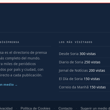
DIGIPRENSA
LOS MÁS VISITADOS
sa es el directorio de prensa
Desde Soria
300 vistas
más completo del mundo.
Diario de Soria
250 vistas
a miles de periódicos
dos por país y ciudad, con
Jornal de Notícias
200 vistas
irecto a cada publicación.
El Día de Soria
150 vistas
 un medio →
Correio da Manhã
150 vistas
rivacidad
Política de Cookies
Contacto
Sugerir un medio di