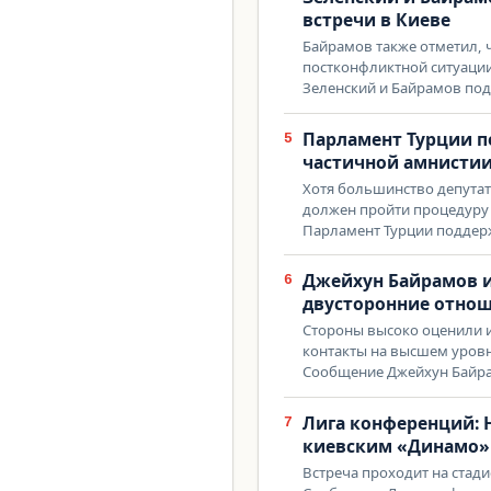
встречи в Киеве
Байрамов также отметил,
постконфликтной ситуаци
Зеленский и Байрамов под
Парламент Турции п
5
частичной амнисти
Хотя большинство депутат
должен пройти процедуру
Парламент Турции поддер
Джейхун Байрамов и
6
двусторонние отно
Стороны высоко оценили 
контакты на высшем уров
Сообщение Джейхун Байра
Лига конференций: 
7
киевским «Динамо»
Встреча проходит на стад