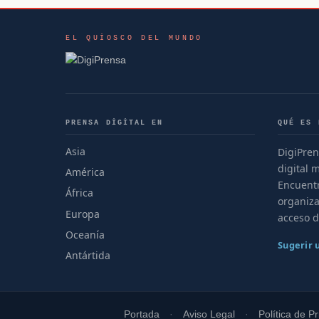
EL QUIOSCO DEL MUNDO
PRENSA DIGITAL EN
QUÉ ES 
Asia
DigiPren
digital 
América
Encuentr
África
organiza
Europa
acceso d
Oceanía
Sugerir
Antártida
Portada
Aviso Legal
Política de P