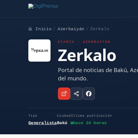
Inicio
Azerbaiyán
Zerkalo
DIARIO · AZERBAIYÁN
Zerkalo
Portal de noticias de Bakú, Az
del mundo.
Tipo
Ciudad
Última publicación
Generalista
Bakú
hace 24 horas