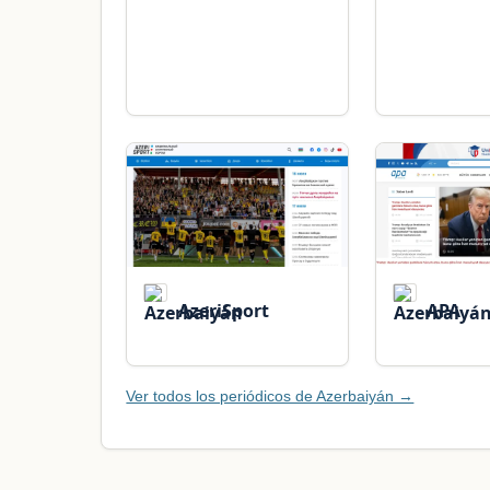
AzeriSport
APA
Ver todos los periódicos de Azerbaiyán →