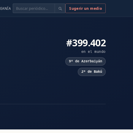
Buscar
Sugerir un medio
EANÍA
#399.402
en el mundo
9º de Azerbaiyán
2º de Bakú