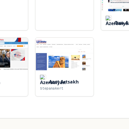
Oxu.A
Azat Artsakh
Stepanakert