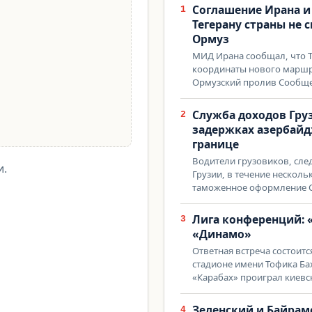
Соглашение Ирана и
1
Тегерану страны не 
Ормуз
МИД Ирана сообщал, что Т
координаты нового маршр
Ормузский пролив Сообще
Служба доходов Гру
2
задержках азербайд
границе
Водители грузовиков, сл
и.
Грузии, в течение несколь
таможенное оформление 
Лига конференций: 
3
«Динамо»
Ответная встреча состоитс
стадионе имени Тофика Б
«Карабах» проиграл киев
Зеленский и Байрам
4