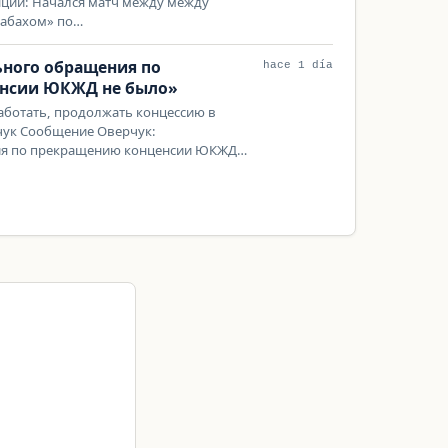
ций: Начался матч между между
рабахом» по…
ного обращения по
hace 1 día
нсии ЮКЖД не было»
аботать, продолжать концессию в
чук Сообщение Оверчук:
я по прекращению конценсии ЮКЖД…