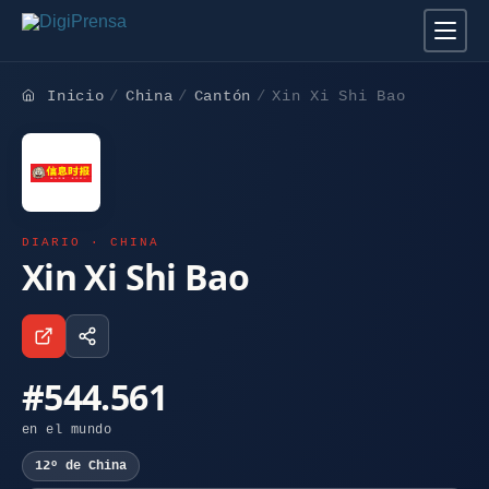
Inicio
China
Cantón
Xin Xi Shi Bao
DIARIO · CHINA
Xin Xi Shi Bao
#544.561
en el mundo
12º de China