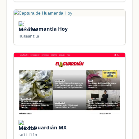
Huamantla Hoy
Huamantla
El Guardián MX
Saltillo