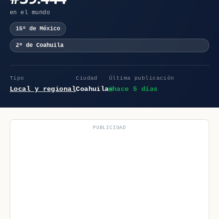
en el mundo
15º de México
2º de Coahuila
Tipo
Ciudad
Última publicación
Local y regional
Coahuila
hace 5 días
PUBLICIDAD