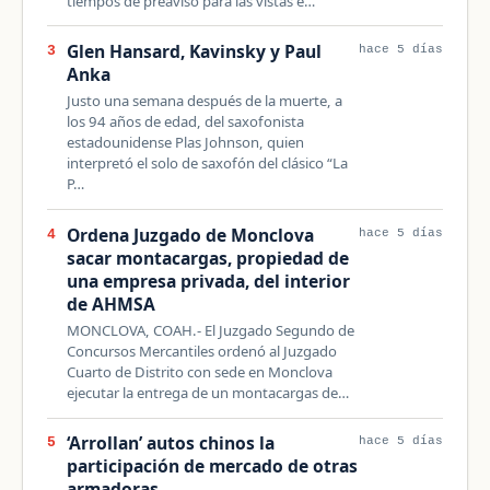
tiempos de preaviso para las vistas e…
Glen Hansard, Kavinsky y Paul
3
hace 5 días
Anka
Justo una semana después de la muerte, a
los 94 años de edad, del saxofonista
estadounidense Plas Johnson, quien
interpretó el solo de saxofón del clásico “La
P…
Ordena Juzgado de Monclova
4
hace 5 días
sacar montacargas, propiedad de
una empresa privada, del interior
de AHMSA
MONCLOVA, COAH.- El Juzgado Segundo de
Concursos Mercantiles ordenó al Juzgado
Cuarto de Distrito con sede en Monclova
ejecutar la entrega de un montacargas de…
‘Arrollan’ autos chinos la
5
hace 5 días
participación de mercado de otras
armadoras