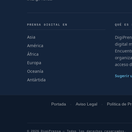
PRENSA DIGITAL EN
QUÉ ES 
Asia
DigiPren
digital 
América
Encuentr
África
organiza
Europa
acceso d
Oceanía
Sugerir
Antártida
Portada
Aviso Legal
Política de P
© 2026 DigiPrensa — Todos los derechos reservados.