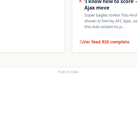
‘I know how to score’ 
8
Ajax move
Super Eagles striker Tolu Ar
shown in him by AFC Ajax, say
the club reclaim its p…
Ver feed RSS completo
PUBLICIDAD