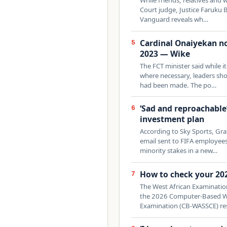
Court judge, Justice Faruku B
Vanguard reveals wh…
Cardinal Onaiyekan not
5
2023 — Wike
The FCT minister said while i
where necessary, leaders sho
had been made. The po…
‘Sad and reproachable’
6
investment plan
According to Sky Sports, Gra
email sent to FIFA employees 
minority stakes in a new…
How to check your 20
7
The West African Examination
the 2026 Computer-Based Wes
Examination (CB-WASSCE) re