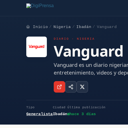
Inicio
Nigeria
Ibadán
Vanguard
DIARIO · NIGERIA
Vanguard
Vanguard es un diario nigerian
entretenimiento, videos y dep
Tipo
Ciudad
Última publicación
Generalista
Ibadán
hace 3 días