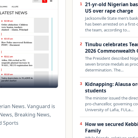
21-yr-old Nigerian bas
1
US over rape charge
Jacksonville State men’s bas
has been arrested on a firs
the team, according to…
Tinubu celebrates Tea
2
2026 Commonwealth 
The President described Niger
seven bronze medals as proof 
determination. The…
Kidnapping: Alausa ord
3
students
The minister issued the dire
pro-chancellor, governing c
rian News. Vanguard is
University of Lafia, FULa…
 News, Breaking News,
d Sports
How we secured Kebbi 
4
Family
While friends, relatives and