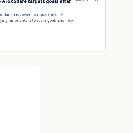
– Arokodare targets goals after
hace 3 días
okodare has vowed to repay the faith
ing his priority is to score goals and help