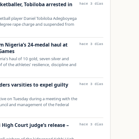
ketballer, Tobiloba arrested in
hace 3 días
ketball player Daniel Tobiloba Adegboyega
t-degree rape charge and suspended from
m Nigeria’s 24-medal haul at
hace 3 días
Games
ia's haul of 10 gold, seven silver and
of the athletes' resilience, discipline and
ers varsities to expel guilty
hace 3 días
ctive on Tuesday during a meeting with the
ouncil and management of the Federal
High Court judge’s release –
hace 3 días
 well-wishers of the kidnapped Kebbi High