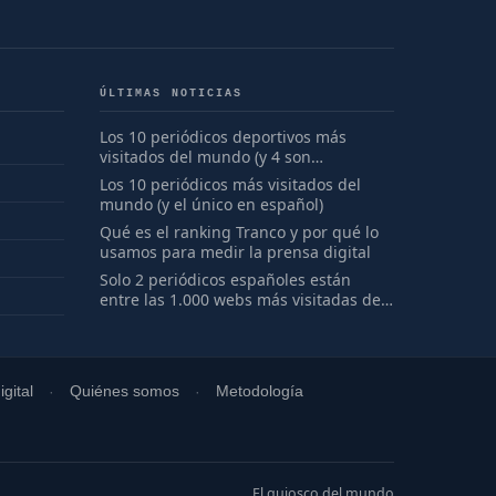
ÚLTIMAS NOTICIAS
Los 10 periódicos deportivos más
visitados del mundo (y 4 son
españoles)
Los 10 periódicos más visitados del
mundo (y el único en español)
Qué es el ranking Tranco y por qué lo
usamos para medir la prensa digital
Solo 2 periódicos españoles están
entre las 1.000 webs más visitadas del
mundo
gital
Quiénes somos
Metodología
El quiosco del mundo