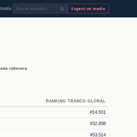
Buscar
Sugerir un medio
EANÍA
 cada cabecera.
RANKING TRANCO GLOBAL
#14.931
#32.898
#53.514