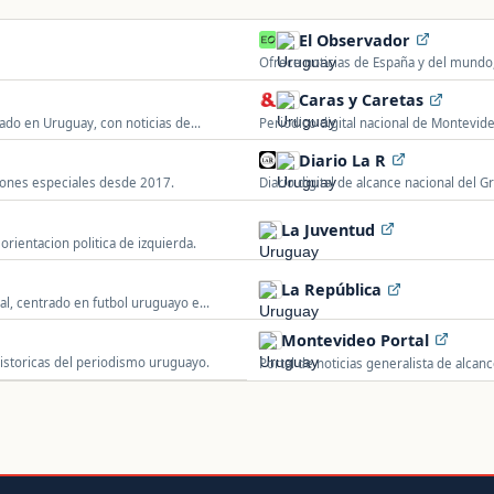
El Observador
Ofrece noticias de España y del mundo, 
Caras y Caretas
do en Uruguay, con noticias de
Periodico digital nacional de Montevid
cultura.
Diario La R
iones especiales desde 2017.
Diario digital de alcance nacional del 
sociedad.
La Juventud
orientacion politica de izquierda.
La República
sal, centrado en futbol uruguayo e
Montevideo Portal
 historicas del periodismo uruguayo.
Portal de noticias generalista de alca
secciones de deportes, espectaculos 