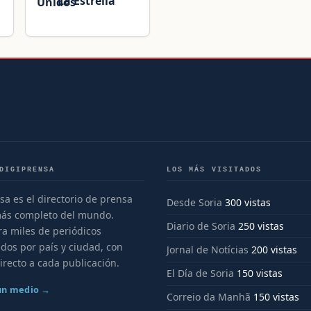
La Estrella
DIGIPRENSA
LOS MÁS VISITADOS
sa es el directorio de prensa
Desde Soria
300 vistas
más completo del mundo.
Diario de Soria
250 vistas
a miles de periódicos
dos por país y ciudad, con
Jornal de Notícias
200 vistas
irecto a cada publicación.
El Día de Soria
150 vistas
 un medio →
Correio da Manhã
150 vistas