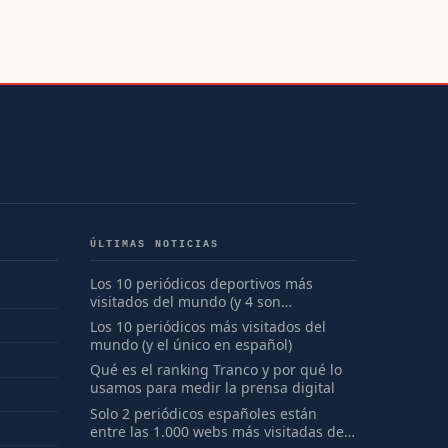
ÚLTIMAS NOTICIAS
Los 10 periódicos deportivos más
visitados del mundo (y 4 son
españoles)
Los 10 periódicos más visitados del
mundo (y el único en español)
Qué es el ranking Tranco y por qué lo
usamos para medir la prensa digital
Solo 2 periódicos españoles están
entre las 1.000 webs más visitadas del