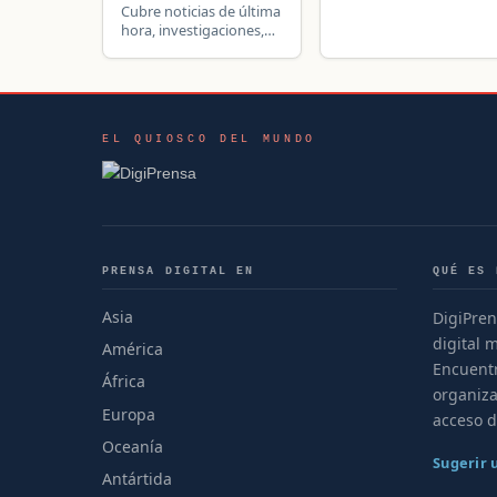
Cubre noticias de última
hora, investigaciones,
negocios, deportes, arte
y entretenimiento del
área de Dallas-Fort
Worth, Texas.
EL QUIOSCO DEL MUNDO
PRENSA DIGITAL EN
QUÉ ES 
Asia
DigiPren
digital 
América
Encuentr
África
organiza
Europa
acceso d
Oceanía
Sugerir
Antártida