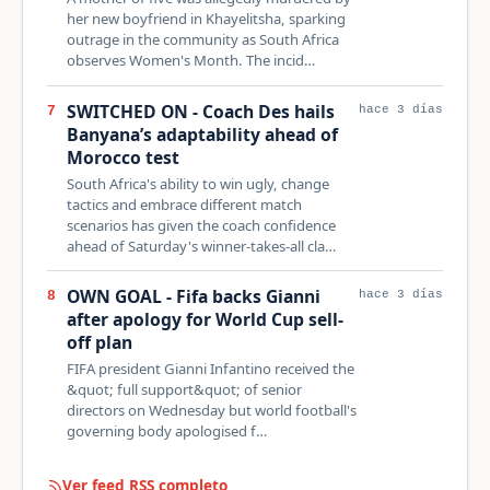
her new boyfriend in Khayelitsha, sparking
outrage in the community as South Africa
observes Women's Month. The incid…
SWITCHED ON - Coach Des hails
7
hace 3 días
Banyana’s adaptability ahead of
Morocco test
South Africa's ability to win ugly, change
tactics and embrace different match
scenarios has given the coach confidence
ahead of Saturday's winner-takes-all cla…
OWN GOAL - Fifa backs Gianni
8
hace 3 días
after apology for World Cup sell-
off plan
FIFA president Gianni Infantino received the
&quot; full support&quot; of senior
directors on Wednesday but world football's
governing body apologised f…
Ver feed RSS completo