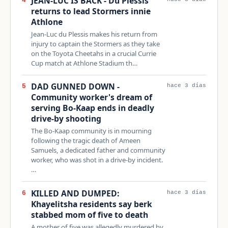
JEAN-LUC IS BACK - Du Plessis
4
returns to lead Stormers innie
Athlone
Jean-Luc du Plessis makes his return from
injury to captain the Stormers as they take
on the Toyota Cheetahs in a crucial Currie
Cup match at Athlone Stadium th…
DAD GUNNED DOWN -
5
hace 3 días
Community worker's dream of
serving Bo-Kaap ends in deadly
drive-by shooting
The Bo-Kaap community is in mourning
following the tragic death of Ameen
Samuels, a dedicated father and community
worker, who was shot in a drive-by incident.
…
KILLED AND DUMPED:
6
hace 3 días
Khayelitsha residents say berk
stabbed mom of five to death
A mother of five was allegedly murdered by