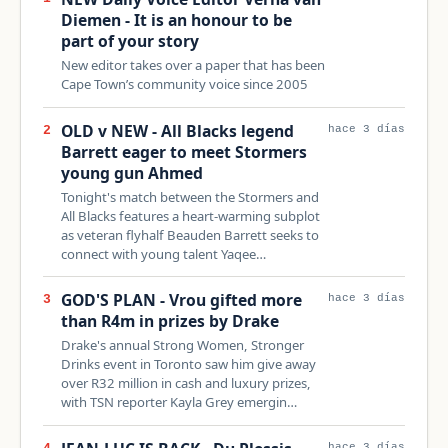
Diemen - It is an honour to be
part of your story
New editor takes over a paper that has been
Cape Town’s community voice since 2005
OLD v NEW - All Blacks legend
2
hace 3 días
Barrett eager to meet Stormers
young gun Ahmed
Tonight's match between the Stormers and
All Blacks features a heart-warming subplot
as veteran flyhalf Beauden Barrett seeks to
connect with young talent Yaqee…
GOD'S PLAN - Vrou gifted more
3
hace 3 días
than R4m in prizes by Drake
Drake's annual Strong Women, Stronger
Drinks event in Toronto saw him give away
over R32 million in cash and luxury prizes,
with TSN reporter Kayla Grey emergin…
hace 3 días