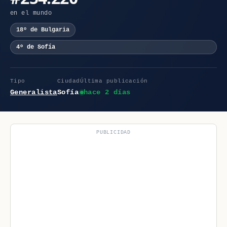
en el mundo
18º de Bulgaria
4º de Sofía
Tipo
Ciudad
Última publicación
Generalista
Sofía
hace 2 días
PUBLICIDAD