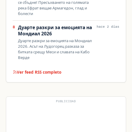
се сбъдне! Пресъхването на голямата
река Ефрат вещае Армагедон, глад и
болести
Дуарте разкри за емоцията на
8
hace 2 días
Мондиал 2026
Дуарте разкри за емоцията на Мондиал
2026. Асът на Лудогорец разказа за
битката срещу Меси и славата на Кабо
Верде
Ver feed RSS completo
PUBLICIDAD