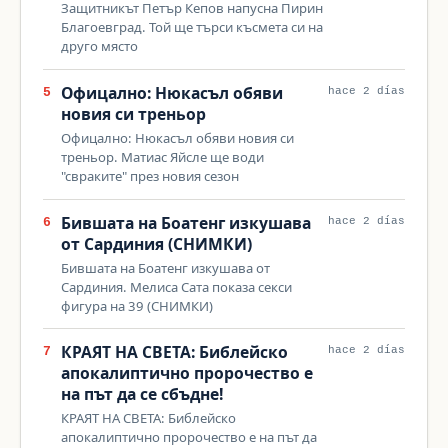
Защитникът Петър Кепов напусна Пирин
Благоевград. Той ще търси късмета си на
друго място
Офицално: Нюкасъл обяви
5
hace 2 días
новия си треньор
Офицално: Нюкасъл обяви новия си
треньор. Матиас Яйсле ще води
"свраките" през новия сезон
Бившата на Боатенг изкушава
6
hace 2 días
от Сардиния (СНИМКИ)
Бившата на Боатенг изкушава от
Сардиния. Мелиса Сата показа секси
фигура на 39 (СНИМКИ)
КРАЯТ НА СВЕТА: Библейско
7
hace 2 días
апокалиптично пророчество е
на път да се сбъдне!
КРАЯТ НА СВЕТА: Библейско
апокалиптично пророчество е на път да