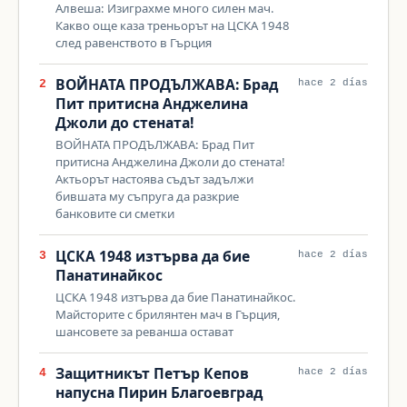
Алвеша: Изиграхме много силен мач.
Какво още каза треньорът на ЦСКА 1948
след равенството в Гърция
ВОЙНАТА ПРОДЪЛЖАВА: Брад
2
hace 2 días
Пит притисна Анджелина
Джоли до стената!
ВОЙНАТА ПРОДЪЛЖАВА: Брад Пит
притисна Анджелина Джоли до стената!
Актьорът настоява съдът задължи
бившата му съпруга да разкрие
банковите си сметки
ЦСКА 1948 изтърва да бие
3
hace 2 días
Панатинайкос
ЦСКА 1948 изтърва да бие Панатинайкос.
Майсторите с брилянтен мач в Гърция,
шансовете за реванша остават
Защитникът Петър Кепов
4
hace 2 días
напусна Пирин Благоевград