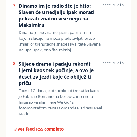
Dinamo im je radio što je htio:
7
hace 1 día
Slaven će u nedjelju ipak morati
pokazati znatno više nego na
Maksimiru
Dinamo je bio znatno jači suparnik i ni u
kojem slučaju ne može predstavljati pravo
„mjerilo” trenutačne snage i kvalitete Slavena
Belupa. Ipak, ono što zabrinj…
Slijede drame i padaju rekordi:
8
hace 1 día
Ljetni kaos tek počinje, a ovo je
deset zvijezdi koje će obilježiti
priču
Točno 12 dana je otkucalo od trenutka kada
je Fabrizio Romano na bespuća interneta
lansirao viralni "Here We Go" s
fotomontažom Yana Diomandea u dresu Real
Madr…
Ver feed RSS completo