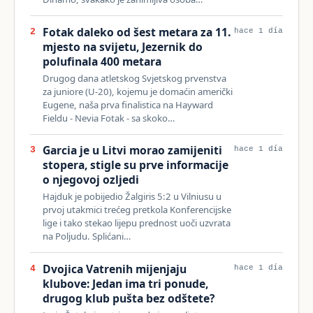
Fotak daleko od šest metara za 11.
2
hace 1 día
mjesto na svijetu, Jezernik do
polufinala 400 metara
Drugog dana atletskog Svjetskog prvenstva
za juniore (U-20), kojemu je domaćin američki
Eugene, naša prva finalistica na Hayward
Fieldu - Nevia Fotak - sa skoko…
Garcia je u Litvi morao zamijeniti
3
hace 1 día
stopera, stigle su prve informacije
o njegovoj ozljedi
Hajduk je pobijedio Žalgiris 5:2 u Vilniusu u
prvoj utakmici trećeg pretkola Konferencijske
lige i tako stekao lijepu prednost uoči uzvrata
na Poljudu. Splićani…
Dvojica Vatrenih mijenjaju
4
hace 1 día
klubove: Jedan ima tri ponude,
drugog klub pušta bez odštete?