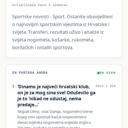
Actualizada hace 3 semanas
Sportske novosti - Sport. Ostanite obaviješteni
o najnovijim sportskim vijestima iz Hrvatske i
svijeta. Transferi, rezultati uživo i analize iz
svijeta nogometa, košarke, rukometa,
borilačkih i ostalih sportova.
EN PORTADA AHORA
EN VIVO
‘Dinamo je najveći hrvatski klub,
1
hace 1 día
on je za mog sina sve! Oduševilo ga
je to ‘nikad ne odustaj, nema
predaje...‘
Miguel Olmo, otac Danija, nogometni trener
kojeg smo upoznali kad je svojevremeno
danas svjetska nogometna zvijezda stigla u
Dinamo, svakako je zanimljiva osoba…