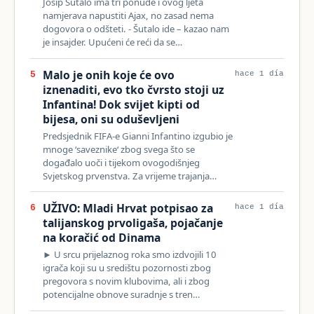
Josip Šutalo ima tri ponude i ovog ljeta
namjerava napustiti Ajax, no zasad nema
dogovora o odšteti. - Šutalo ide – kazao nam
je insajder. Upućeni će reći da se…
Malo je onih koje će ovo
5
hace 1 día
iznenaditi, evo tko čvrsto stoji uz
Infantina! Dok svijet kipti od
bijesa, oni su oduševljeni
Predsjednik FIFA-e Gianni Infantino izgubio je
mnoge ‘saveznike‘ zbog svega što se
događalo uoči i tijekom ovogodišnjeg
Svjetskog prvenstva. Za vrijeme trajanja…
UŽIVO: Mladi Hrvat potpisao za
6
hace 1 día
talijanskog prvoligaša, pojačanje
na koračić od Dinama
► U srcu prijelaznog roka smo izdvojili 10
igrača koji su u središtu pozornosti zbog
pregovora s novim klubovima, ali i zbog
potencijalne obnove suradnje s tren…