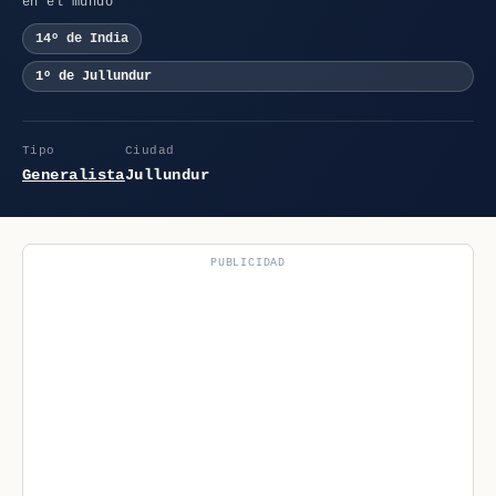
en el mundo
14º de India
1º de Jullundur
Tipo
Ciudad
Generalista
Jullundur
PUBLICIDAD