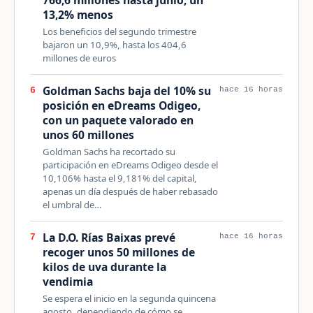
766,6 millones hasta junio, un
13,2% menos
Los beneficios del segundo trimestre
bajaron un 10,9%, hasta los 404,6
millones de euros
Goldman Sachs baja del 10% su
6
hace 16 horas
posición en eDreams Odigeo,
con un paquete valorado en
unos 60 millones
Goldman Sachs ha recortado su
participación en eDreams Odigeo desde el
10,106% hasta el 9,181% del capital,
apenas un día después de haber rebasado
el umbral de…
La D.O. Rías Baixas prevé
7
hace 16 horas
recoger unos 50 millones de
kilos de uva durante la
vendimia
Se espera el inicio en la segunda quincena
agosto, dependiendo de cómo se