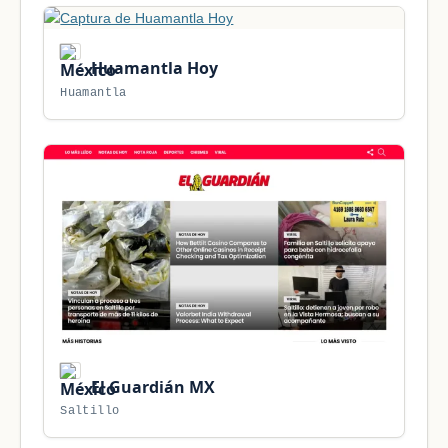
Huamantla Hoy
Huamantla
El Guardián MX
Saltillo