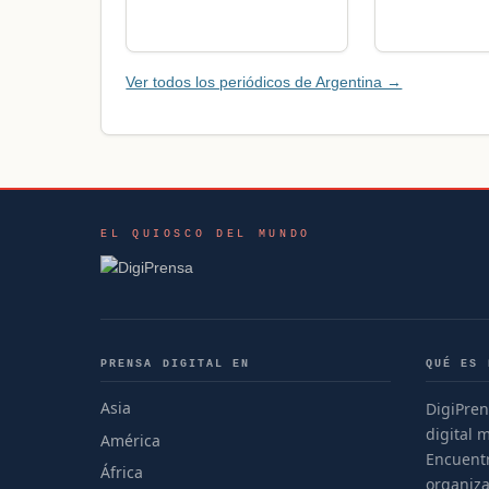
Ver todos los periódicos de Argentina →
EL QUIOSCO DEL MUNDO
PRENSA DIGITAL EN
QUÉ ES 
Asia
DigiPren
digital 
América
Encuentr
África
organiza