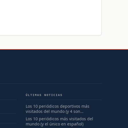
ÚLTIMAS NOTICIAS
Los 10 periódicos deportivos más
visitados del mundo (y 4 son
españoles)
Los 10 periódicos más visitados del
mundo (y el único en español)