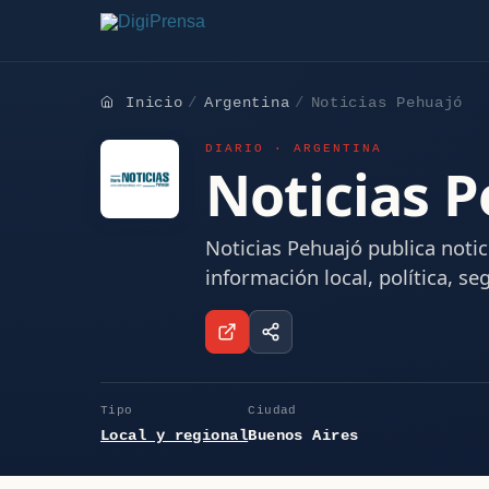
Inicio
Argentina
Noticias Pehuajó
DIARIO · ARGENTINA
Noticias 
Noticias Pehuajó publica notic
información local, política, s
Tipo
Ciudad
Local y regional
Buenos Aires