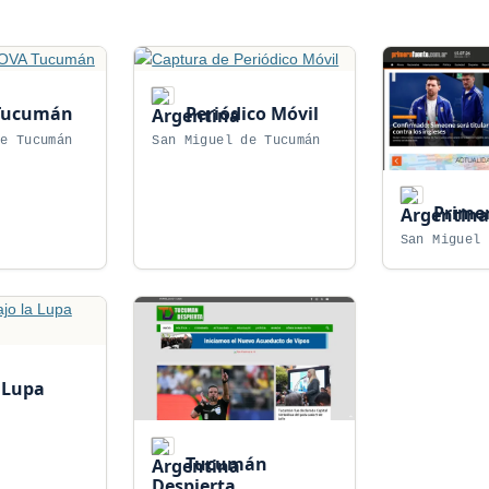
Tucumán
Periódico Móvil
de Tucumán
San Miguel de Tucumán
Primer
San Miguel 
 Lupa
Tucumán
Despierta