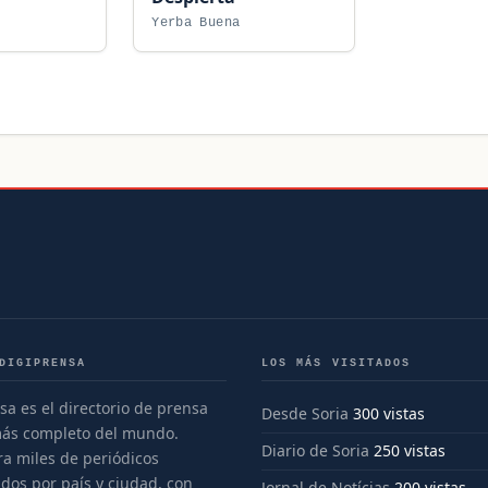
Yerba Buena
DIGIPRENSA
LOS MÁS VISITADOS
sa es el directorio de prensa
Desde Soria
300 vistas
más completo del mundo.
Diario de Soria
250 vistas
a miles de periódicos
dos por país y ciudad, con
Jornal de Notícias
200 vistas