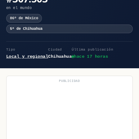
en el mundo
86º de México
5º de Chihuahua
Tipo
Ciudad
Última publicación
Local y regional
Chihuahua
hace 17 horas
PUBLICIDAD