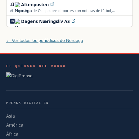
Aftenposten
Aftenposten, de Oslo, cubre deportes con noticias de fútbol,
balonmano, deportes de invierno, tenis y atletismo.
Dagens Næringsliv AS
← Ver todos los periódicos de Noruega
EL QUIOSCO DEL MUNDO
PRENSA DIGITAL EN
Asia
América
África