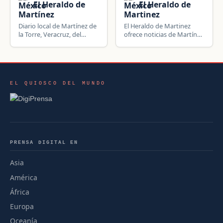
El Heraldo de
El Heraldo de
Martínez
Martinez
Diario local de Martínez de
El Heraldo de Martinez
la Torre, Veracruz, del
ofrece noticias de Martínez
Grupo Editorial El Heraldo
de la Torre, Veracruz,
de Veracruz, con cobertura
México: información local,
de Tlapacoyan, Misantla y
política, seguridad y
San Rafael.
actualidad de la
comunidad.
EL QUIOSCO DEL MUNDO
PRENSA DIGITAL EN
Asia
América
África
Europa
Oceanía