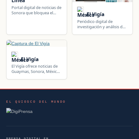
Línea
Portal digital de noticias de
Sonora que bloquea el
El Vigía
acceso automatizado a su
Periódico digital de
contenido.
investigación y análisis de
Guaymas, Empalme y
Sonora.
El Vigía
El Vigía ofrece noticias de
Guaymas, Sonora, México:
información local, política,
seguridad y actualidad de
la comunidad.
EL QUIOSCO DEL MUNDO
PRENSA DIGITAL EN