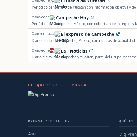
El Diario de Yucatán
Campeche
Periódico centenario de Yucatán con información objetiva y de 
audiencia.
Campeche Hoy
Campeche
Periódico de Campeche, México, con cobertura de la región y l
El expreso de Campeche
Campeche
Diario digital de Campeche, México, con noticias de actualidad l
columnas de opinión y contenidos diarios.
La i Noticias
Campeche
Diario digital de Campeche y Yucatan, parte del Grupo Megamedi
internacional.
EL QUIOSCO DEL MUNDO
PRENSA DIGITAL EN
QUÉ ES 
Asia
DigiPren