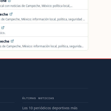
eche
al con noticias de Campeche, México: política local,
lidad del municipio y su región.
peche
de Campeche, México: información local, política, seguridad y
e
ico.
peche
de Campeche, México: información local, política, seguridad
ÚLTIMAS NOTICIAS
Los 10 periódicos deportivos más