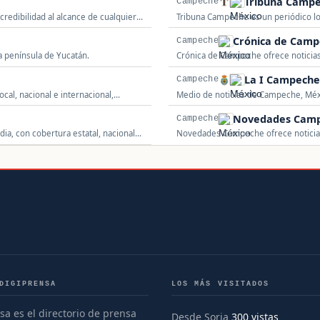
Tribuna Camp
Campeche
credibilidad al alcance de cualquier
Tribuna Campeche es un periódico loc
seguridad, deportes, sucesos y actua
Crónica de Cam
Campeche
a península de Yucatán.
Crónica de Campeche ofrece noticias 
actualidad de la comunidad.
La I Campech
Campeche
ocal, nacional e internacional,
Medio de noticias de Campeche, Méx
Novedades Cam
Campeche
a, con cobertura estatal, nacional e
Novedades Campeche ofrece noticias 
y actualidad de la comunidad.
DIGIPRENSA
LOS MÁS VISITADOS
sa es el directorio de prensa
Desde Soria
300 vistas