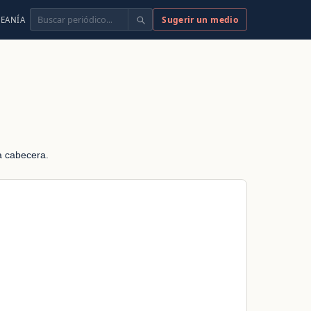
Buscar
Sugerir un medio
EANÍA
da cabecera.