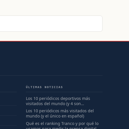
ÚLTIMAS NOTICIAS
Los 10 periódicos deportivos más
visitados del mundo (y 4 son
españoles)
Los 10 periódicos más visitados del
mundo (y el único en español)
Qué es el ranking Tranco y por qué lo
usamos para medir la prensa digital