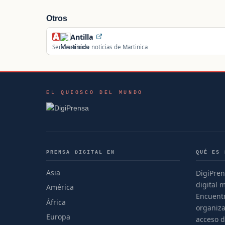
Otros
Antilla
Semanario de noticias de Martinica
EL QUIOSCO DEL MUNDO
PRENSA DIGITAL EN
QUÉ ES 
Asia
DigiPren
digital 
América
Encuentr
África
organiza
Europa
acceso d