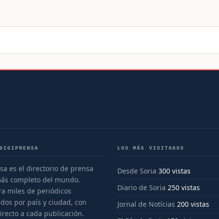
DIGIPRENSA
LOS MÁS VISITADOS
sa es el directorio de prensa
Desde Soria
300 vistas
más completo del mundo.
Diario de Soria
250 vistas
a miles de periódicos
dos por país y ciudad, con
Jornal de Notícias
200 vistas
irecto a cada publicación.