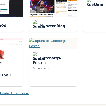
Omni
r24
Nyheter Idag
Göteborgs-
Posten
Gotemburgo
nskan
lizada de Suecia →