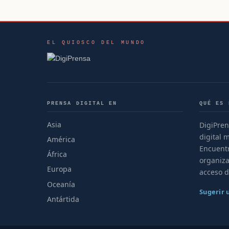
EL QUIOSCO DEL MUNDO
PRENSA DIGITAL EN
QUÉ ES 
Asia
DigiPren
digital 
América
Encuentr
África
organiza
Europa
acceso d
Oceanía
Sugerir
Antártida