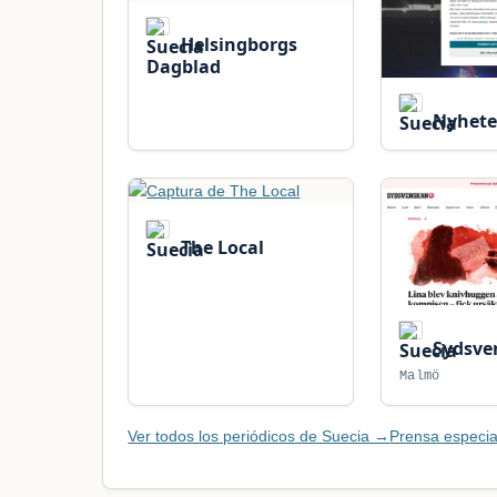
Helsingborgs
Dagblad
Nyhete
The Local
Sydsve
Malmö
Ver todos los periódicos de Suecia →
Prensa especia