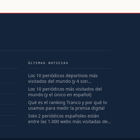
ÚLTIMAS NOTICIAS
Los 10 periódicos deportivos más
visitados del mundo (y 4 son
españoles)
Los 10 periódicos más visitados del
mundo (y el único en español)
Qué es el ranking Tranco y por qué lo
usamos para medir la prensa digital
Solo 2 periódicos españoles están
entre las 1.000 webs más visitadas del
mundo