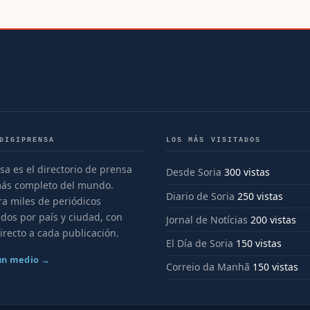
DIGIPRENSA
LOS MÁS VISITADOS
sa es el directorio de prensa
Desde Soria
300 vistas
más completo del mundo.
Diario de Soria
250 vistas
a miles de periódicos
dos por país y ciudad, con
Jornal de Notícias
200 vistas
irecto a cada publicación.
El Día de Soria
150 vistas
 un medio →
Correio da Manhã
150 vistas